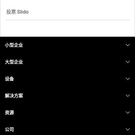
投票 Slido
小型企业
定价
大型企业
Webex 应用程序
Webex Suite
设备
Meetings
Calling
头戴式耳机
Calling
解决方案
Meetings
摄像头
消息传递
教育
消息传递
资源
Desk 系列
屏幕共享
医疗保健
Slido
下载
Room 系列
公司
政府
Webinars