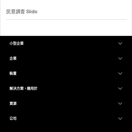
民意調查 Slido
小型企業
定價
企業
Webex 應用程式
Webex Suite
裝置
Meetings
Calling
耳機
Calling
解決方案，適用於
Meetings
攝影機
教育
Messaging
Messaging
資源
Desk 系列
醫療保健
螢幕共用
下載
Slido
Room 系列
公司
政府
加入測驗會議
Webinars
Cisco
Board 系列