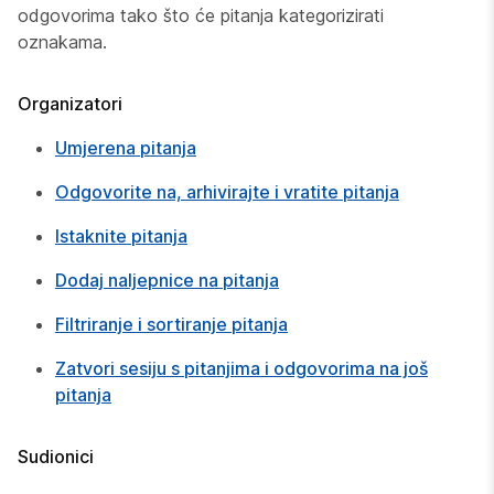
odgovorima tako što će pitanja kategorizirati
oznakama.
Organizatori
Umjerena pitanja
Odgovorite na, arhivirajte i vratite pitanja
Istaknite pitanja
Dodaj naljepnice na pitanja
Filtriranje i sortiranje pitanja
Zatvori sesiju s pitanjima i odgovorima na još
pitanja
Sudionici