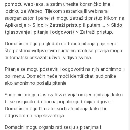
pomoću web-exa
, a zatim unesite korisničko ime i
lozinku za Webex. Tijekom sastanka ili webinara
suorganizatori i panelisti mogu zatražiti pristup klikom na
Aplikacije
>
Slido
>
Zatraži pristup
ili putem
...
>
Slido
(glasovanje i pitanja i odgovori)
>
Zatraži pristup
.
Domaćini mogu pregledati i odobriti pitanja prije nego
što postanu vidljiva svim sudionicima ili se pitanja mogu
automatski prikazati uživo, vidljiva svima.
Pitanja se mogu postaviti i odgovoriti na njih anonimno ili
po imenu. Domaćin neće moći identificirati sudionike
ako anonimno pošalju pitanje.
Sudionici mogu glasovati za svoja omiljena pitanja kako
bi se osiguralo da oni najpopularniji dobiju odgovor.
Domaćini mogu filtrirati i sortirati pitanja kako bi
odgovorili na najrelevantnija.
Domaćini mogu organizirati sesiju s pitanjima i