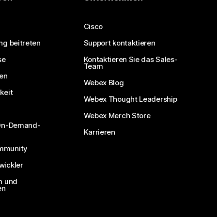
Cisco
ng beitreten
Support kontaktieren
se
Kontaktieren Sie das Sales-
Team
nen
Webex Blog
keit
Webex Thought Leadership
Webex Merch Store
 On-Demand-
Karrieren
mmunity
ickler
n und
en