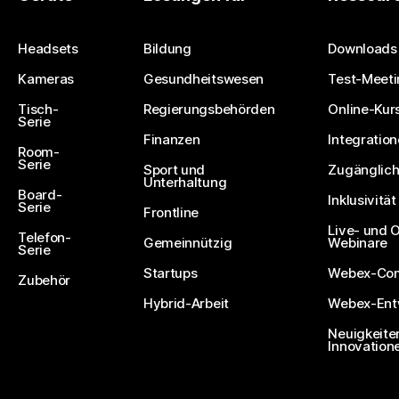
Eine Frage einreichen
Headsets
Bildung
Downloads
Kameras
Gesundheitswesen
Test-Meeti
Tisch-
Regierungsbehörden
Online-Kur
Serie
Finanzen
Integratio
Room-
Serie
Sport und
Zugänglich
Unterhaltung
Board-
Inklusivität
Serie
Frontline
Live- und
Telefon-
Gemeinnützig
Webinare
Serie
Startups
Webex-Co
Zubehör
Hybrid-Arbeit
Webex-Entw
Neuigkeite
Innovation