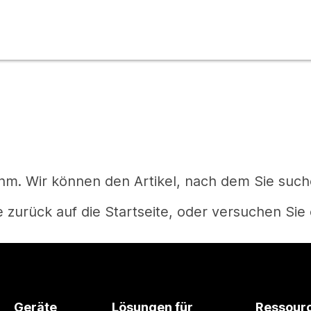
m. Wir können den Artikel, nach dem Sie suchen
 zurück auf die Startseite, oder versuchen Sie 
Startseite
Geräte
Lösungen für
Ressour
Haben Sie eine Frage?