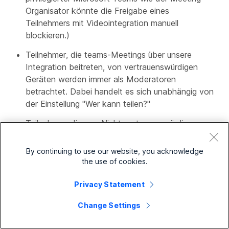
Organisator könnte die Freigabe eines
Teilnehmers mit Videointegration manuell
blockieren.)
Teilnehmer, die teams-Meetings über unsere
Integration beitreten, von vertrauenswürdigen
Geräten werden immer als Moderatoren
betrachtet. Dabei handelt es sich unabhängig von
der Einstellung "Wer kann teilen?"
Teilnehmer, die von Nicht vertrauenswürdigen
Geräten aus An Teams-Meetings teilnehmen,
werden als Moderatoren betrachtet,
es sei denn
By continuing to use our website, you acknowledge
„Wer kann präsentieren?“
ist
nicht
alle
. Ein anderer
the use of cookies.
Wert für diese Einstellung führt dazu, dass
Benutzer dieser Einstellung zu Teilnehmern
Privacy Statement
werden.
Change Settings
Das heißt, wenn in der Teams-Besprechungsrichtlinie die