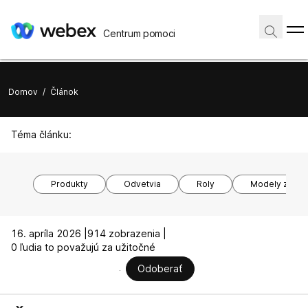
Centrum pomoci
Domov
/
Článok
Téma článku:
Produkty
Odvetvia
Roly
Modely zariad
16. apríla 2026 |
914 zobrazenia |
0 ľudia to považujú za užitočné
Odoberať