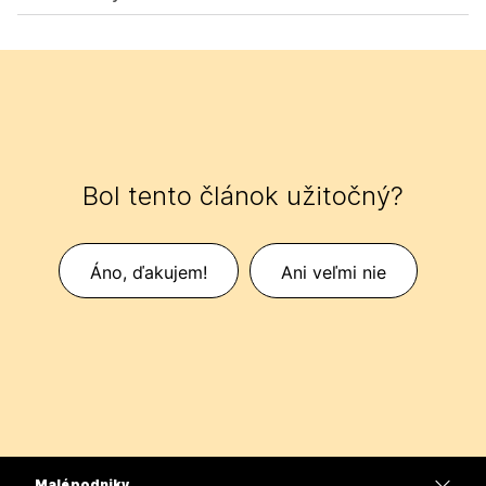
Bol tento článok užitočný?
Áno, ďakujem!
Ani veľmi nie
Malé podniky