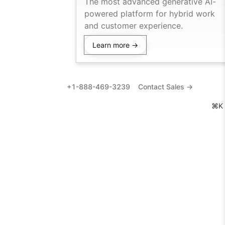
The most advanced generative AI-
powered platform for hybrid work
and customer experience.
Learn more →
+1-888-469-3239
Contact Sales →
⌘K