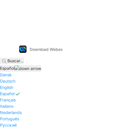
Download Webex
Buscar
...
Español
Dansk
Deutsch
English
Español
Français
Italiano
Nederlands
Português
Pyccĸий