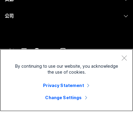
Desk 系列
螢幕共用
醫療保健
Slido
下載
Room 系列
公司
政府
Webinars
加入測驗會議
Board 系列
Cisco
財務
Events
線上課程
電話系列
聯絡技術支援
運動與娛樂
Contact Center
整合
配件
聯絡銷售人員
前線
CPaaS
協助工具
條款和條件
Webex 部落格
非營利
安全性
By continuing to use our website, you acknowledge
包容性
隱私權聲明
the use of cookies.
Webex 思想領導力
啟動
Control Hub
Cookie
即時和隨選網路研討會
Privacy Statement
Webex Merch Store
商標
混合式工作
Webex 社群
©
2026
Cisco 和/或其子公司。保留所有權利。
職業
Change Settings
Webex 開發人員
新聞與創新