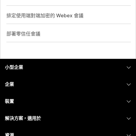
排定使用端對端加密的 Webex 會議
部署零信任會議
小型企業
定價
企業
Webex 應用程式
Webex Suite
裝置
Meetings
Calling
耳機
Calling
解決方案，適用於
Meetings
攝影機
Messaging
教育
Messaging
資源