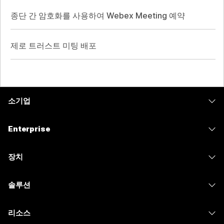
종단 간 암호화를 사용하여 Webex Meeting 예약
제로 트러스트 미팅 배포
소기업
가격
Enterprise
Webex 앱
Webex Suite
장치
Meetings
Calling
헤드셋
Calling
솔루션
Meetings
카메라
메시징
교육
메시징
리소스
Desk 시리즈
화면 공유
의료 서비스