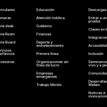
riculares
Educación
Descargas
ámaras
Atención médica
Entrar a u
prueba
rie desk
Gobierno
Clases en l
rie Room
Finanzas
Integracio
rie Board
Deporte y
entretenimiento
Accesibili
rvicios
lefónicos
Primera línea
Inclusión
cesorios
Organizaciones sin
Seminario
fines de lucro
vivo y a p
Empresas
Comunida
emergentes
Desarrolla
Trabajo híbrido
Webex
Noticias e
innovacio