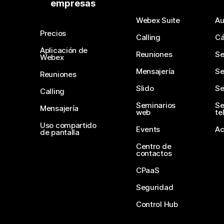
empresas
Webex Suite
Au
Precios
Calling
C
Aplicación de
Reuniones
Se
Webex
Mensajería
Se
Reuniones
Slido
Se
Calling
Seminarios
Se
Mensajería
web
te
Uso compartido
Events
Ac
de pantalla
Centro de
contactos
CPaaS
Seguridad
Control Hub