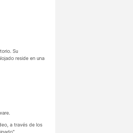
torio. Su
alojado reside en una
ware.
deo, a través de los
einado".