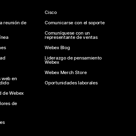
Cisco
na reunión de
Comunicarse con el soporte
Comuníquese con un
ínea
representante de ventas
nes
Webex Blog
dad
Liderazgo de pensamiento
Webex
Webex Merch Store
s web en
edido
Oportunidades laborales
d de Webex
dores de
nes