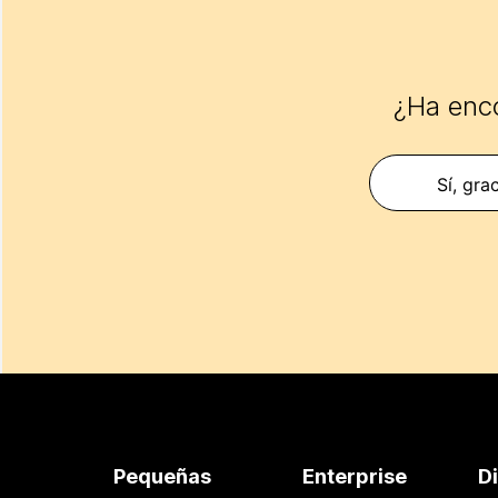
¿Ha enco
Sí, gra
Pequeñas
Enterprise
D