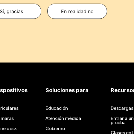
Sí, gracias
En realidad no
ispositivos
Soluciones para
Recurso
riculares
Educación
Descargas
ámaras
Atención médica
Entrar a u
prueba
rie desk
Gobierno
Clases en l