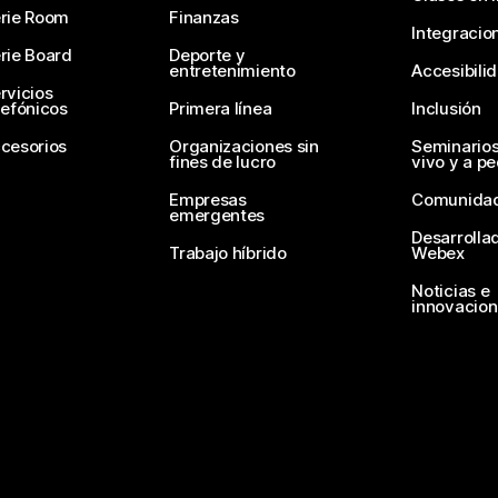
rie Room
Finanzas
Integracio
rie Board
Deporte y
entretenimiento
Accesibili
rvicios
lefónicos
Primera línea
Inclusión
cesorios
Organizaciones sin
Seminario
fines de lucro
vivo y a p
Empresas
Comunida
emergentes
Desarrolla
Trabajo híbrido
Webex
Noticias e
innovacio