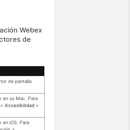
icación Webex
ctores de
ctor de pantalla
do en su Mac. Para
>
Accesibilidad
>
do en iOS. Para
ración >