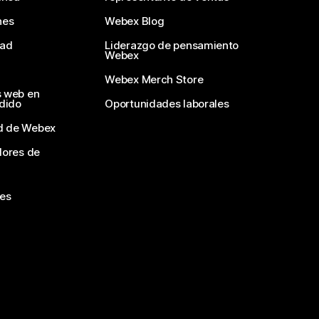
nes
Webex Blog
dad
Liderazgo de pensamiento
Webex
Webex Merch Store
s web en
edido
Oportunidades laborales
d de Webex
dores de
nes