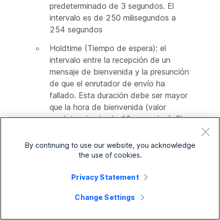
predeterminado de 3 segundos. El
intervalo es de 250 milisegundos a
254 segundos
Holdtime (Tiempo de espera): el
intervalo entre la recepción de un
mensaje de bienvenida y la presunción
de que el enrutador de envío ha
fallado. Esta duración debe ser mayor
que la hora de bienvenida (valor
predeterminado de 10 segundos). El
intervalo es de 750 milisegundos a
255 segundos
By continuing to use our website, you acknowledge
the use of cookies.
Le recomendamos que configure el
temporizador de espera para que sea
Privacy Statement
al menos 3 veces el valor del
temporizador de bienvenida.
Change Settings