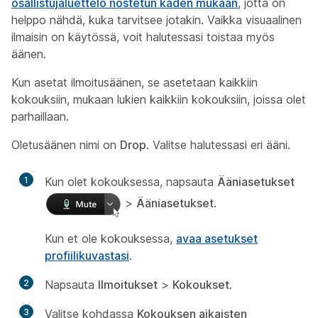
osallistujaluettelo nostetun käden mukaan
, jotta on
helppo nähdä, kuka tarvitsee jotakin. Vaikka visuaalinen
ilmaisin on käytössä, voit halutessasi toistaa myös
äänen.
Kun asetat ilmoitusäänen, se asetetaan kaikkiin
kokouksiin, mukaan lukien kaikkiin kokouksiin, joissa olet
parhaillaan.
Oletusäänen nimi on
Drop
. Valitse halutessasi eri ääni.
1
Kun olet kokouksessa, napsauta
Ääniasetukset
>
Ääniasetukset
.
Kun et ole kokouksessa,
avaa asetukset
profiilikuvastasi
.
2
Napsauta
Ilmoitukset
>
Kokoukset
.
3
Valitse kohdassa
Kokouksen aikaisten