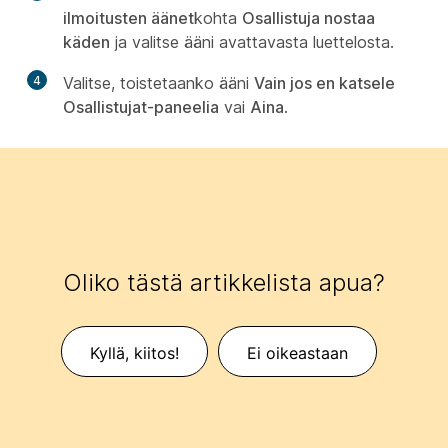
ilmoitusten äänet
kohta
Osallistuja nostaa
käden
ja valitse ääni avattavasta luettelosta.
4
Valitse, toistetaanko ääni
Vain jos en katsele
Osallistujat-paneelia
vai
Aina
.
Oliko tästä artikkelista apua?
Kyllä, kiitos!
Ei oikeastaan