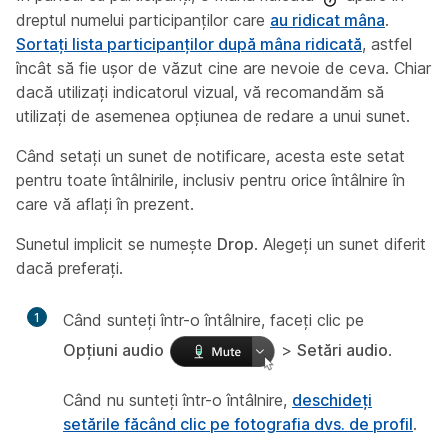
dreptul numelui participanților care
au ridicat mâna
.
Sortați lista participanților după mâna ridicată
, astfel
încât să fie ușor de văzut cine are nevoie de ceva. Chiar
dacă utilizați indicatorul vizual, vă recomandăm să
utilizați de asemenea opțiunea de redare a unui sunet.
Când setați un sunet de notificare, acesta este setat
pentru toate întâlnirile, inclusiv pentru orice întâlnire în
care vă aflați în prezent.
Sunetul implicit se numește
Drop
. Alegeți un sunet diferit
dacă preferați.
1
Când sunteți într-o întâlnire, faceți clic pe
Opțiuni audio
>
Setări audio
.
Când nu sunteți într-o întâlnire,
deschideți
setările făcând clic pe fotografia dvs. de profil
.