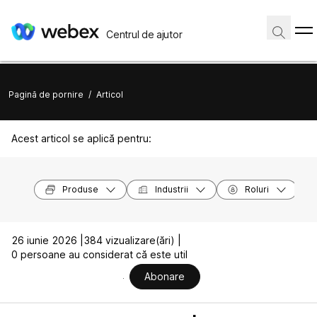
Centrul de ajutor
Pagină de pornire
/
Articol
Acest articol se aplică pentru:
Produse
Industrii
Roluri
26 iunie 2026 |
384 vizualizare(ări) |
0 persoane au considerat că este util
Abonare