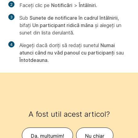
2
Faceți clic pe
Notificări
>
Întâlniri
.
3
Sub
Sunete de notificare în cadrul întâlnirii
,
bifați
Un participant ridică mâna
și alegeți un
sunet din lista derulantă.
4
Alegeți dacă doriți să redați sunetul
Numai
atunci când nu văd panoul cu participanți
sau
Întotdeauna
.
A fost util acest articol?
Da, mulțumim!
Nu chiar