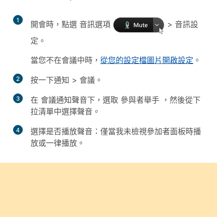
1
開會時，點選
音訊選項
>
音訊設
定
。
當您不在會議中時，
從您的設定檔圖片開啟設定
。
2
按一下
通知
>
會議
。
3
在
會議通知聲音
下，選取
參與者舉手
，然後從下
拉清單中選擇聲音。
4
選擇是否播放聲音：
僅當我未檢視參加者面板時播
放
或
一律播放
。