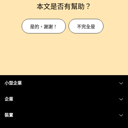
本文是否有幫助？
是的，謝謝！
不完全是
小型企業
定價
企業
Webex 應用程式
Webex Suite
裝置
Meetings
Calling
耳機
Calling