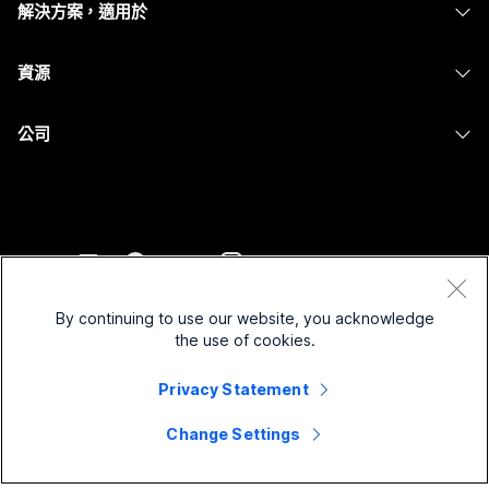
解決方案，適用於
Meetings
攝影機
Messaging
教育
Messaging
資源
Desk 系列
螢幕共用
醫療保健
Slido
下載
Room 系列
公司
政府
Webinars
加入測驗會議
Board 系列
Cisco
財務
Events
線上課程
電話系列
聯絡技術支援
運動與娛樂
Contact Center
整合
配件
聯絡銷售人員
前線
CPaaS
協助工具
條款和條件
Webex 部落格
非營利
安全性
By continuing to use our website, you acknowledge
包容性
隱私權聲明
the use of cookies.
Webex 思想領導力
啟動
Control Hub
Cookie
即時和隨選網路研討會
Privacy Statement
Webex Merch Store
商標
混合式工作
Webex 社群
©
2026
Cisco 和/或其子公司。保留所有權利。
職業
Change Settings
Webex 開發人員