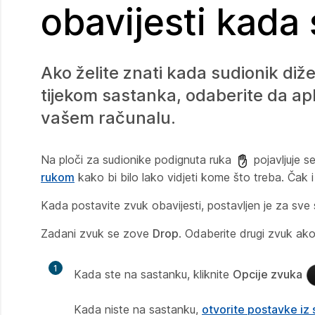
obavijesti kada
Ako želite znati kada sudionik di
tijekom sastanka, odaberite da ap
vašem računalu.
Na ploči za sudionike podignuta ruka
pojavljuje s
rukom
kako bi bilo lako vidjeti kome što treba. Čak i 
Kada postavite zvuk obavijesti, postavljen je za sve 
Zadani zvuk se zove
Drop
. Odaberite drugi zvuk ako 
1
Kada ste na sastanku, kliknite
Opcije zvuka
Kada niste na sastanku,
otvorite postavke iz s