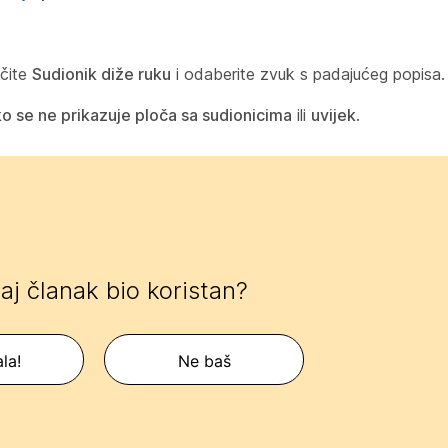
čite
Sudionik diže ruku
i odaberite zvuk s padajućeg popisa.
o se ne prikazuje ploča sa sudionicima
ili
uvijek
.
 taj članak bio koristan?
la!
Ne baš