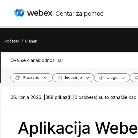
Centar za pomoć
Početak
/
Članak
Ovaj se članak odnosi na:
Proizvodi
Industrije
Uloge
26. lipnja 2026. |
388 prikaz(i) |
0 osobe(a) su to označile kao 
Aplikacija Webe