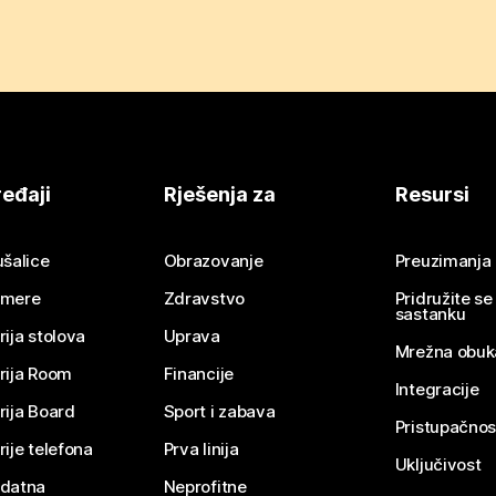
eđaji
Rješenja za
Resursi
ušalice
Obrazovanje
Preuzimanja
mere
Zdravstvo
Pridružite s
sastanku
rija stolova
Uprava
Mrežna obuk
rija Room
Financije
Integracije
rija Board
Sport i zabava
Pristupačnos
rije telefona
Prva linija
Uključivost
datna
Neprofitne