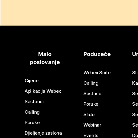
Malo
Poduzeće
Ur
poslovanje
Webex Suite
Sl
Cijene
Calling
Ka
Aplikacija Webex
Sastanci
Se
Sastanci
Poruke
Se
Calling
Slido
Se
Poruke
Webinari
Se
Dijeljenje zaslona
Events
Do