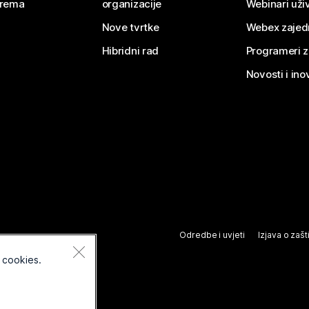
rema
organizacije
Webinari uživ
Nove tvrtke
Webex zajed
Hibridni rad
Programeri 
Novosti i ino
Odredbe i uvjeti
Izjava o zašti
 cookies.