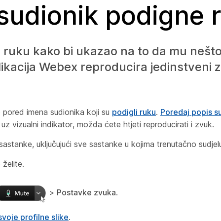
 sudionik podigne 
že ruku kako bi ukazao na to da mu nešt
likacija Webex reproducira jedinstveni 
e pored imena sudionika koji su
podigli ruku
.
Poredaj popis s
uz vizualni indikator, možda ćete htjeti reproducirati i zvuk.
sastanke, uključujući sve sastanke u kojima trenutačno sudjelu
želite.
>
Postavke zvuka
.
voje profilne slike
.