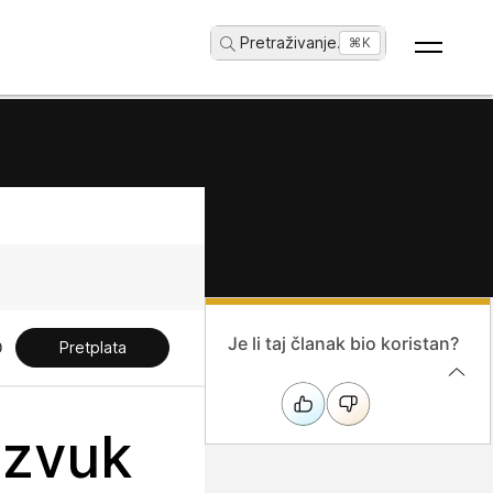
Pretraživanje
...
⌘K
Je li taj članak bio koristan?
Pretplata
 zvuk