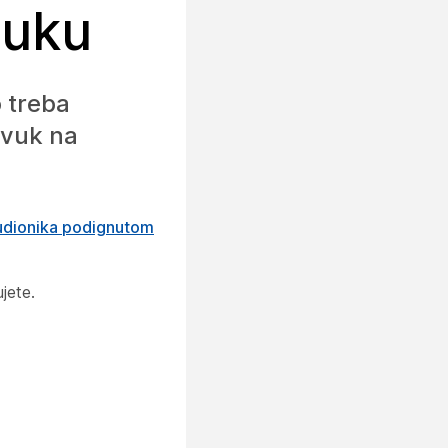
ruku
o treba
zvuk na
udionika podignutom
jete.