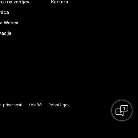
o i na zahtjev
Karijera
nica
za Webex
vacije
ti privatnosti
Kolačići
Robni žigovi