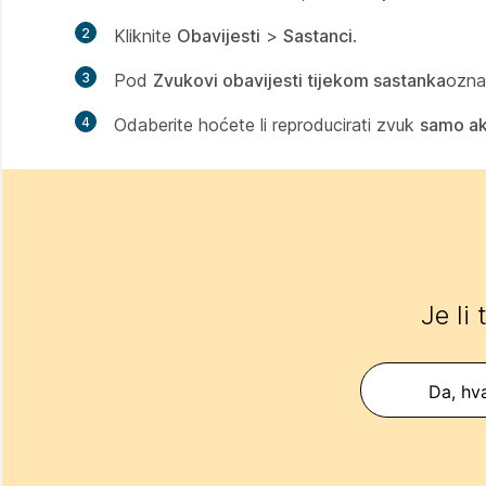
2
Kliknite
Obavijesti
>
Sastanci
.
3
Pod
Zvukovi obavijesti tijekom sastanka
ozna
4
Odaberite hoćete li reproducirati zvuk
samo ak
Je li
Da, hva