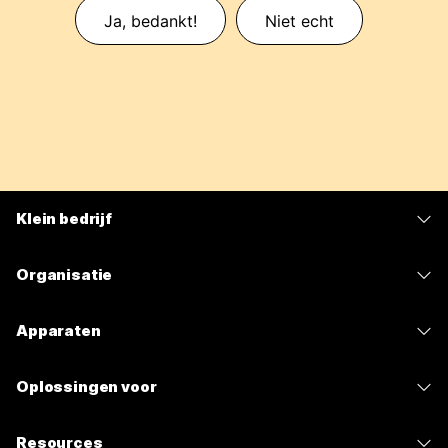
Ja, bedankt!
Niet echt
Klein bedrijf
Prijzen
Organisatie
Webex-app
Webex Suite
Apparaten
Meetings
Calling
Headsets
Calling
Oplossingen voor
Meetings
Camera's
Berichten
Onderwijs
Berichten
Resources
Bureauserie