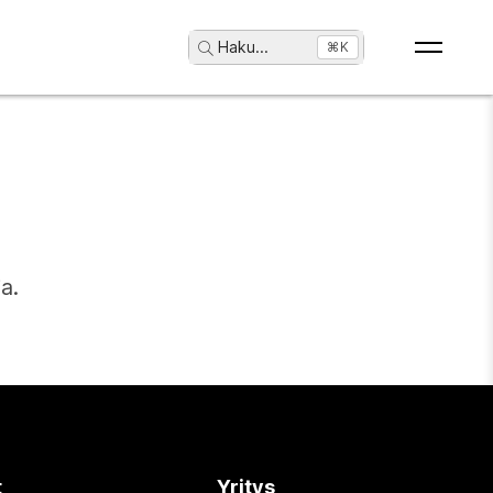
Haku
...
⌘K
a.
t
Yritys