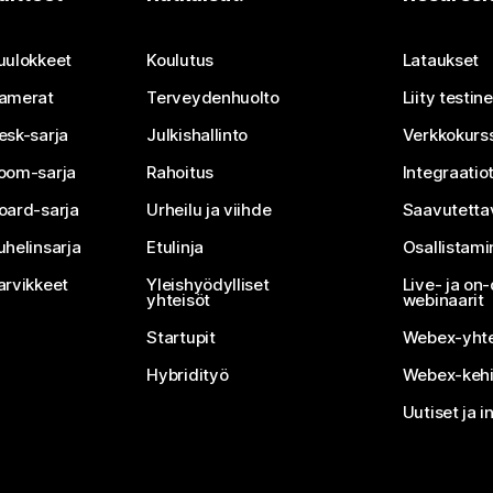
Lähetä kysymys
uulokkeet
Koulutus
Lataukset
amerat
Terveydenhuolto
Liity testi
esk-sarja
Julkishallinto
Verkkokurss
oom-sarja
Rahoitus
Integraatio
oard-sarja
Urheilu ja viihde
Saavutetta
uhelinsarja
Etulinja
Osallistam
arvikkeet
Yleishyödylliset
Live- ja o
yhteisöt
webinaarit
Startupit
Webex-yhte
Hybridityö
Webex-kehi
Uutiset ja i