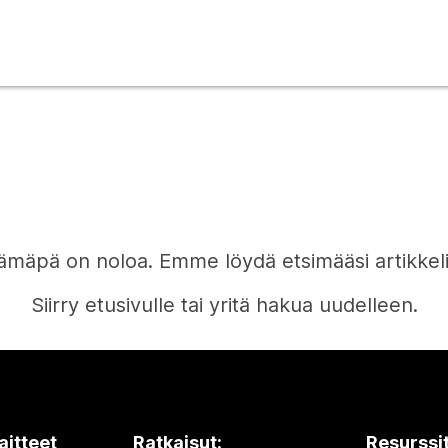
ämäpä on noloa. Emme löydä etsimääsi artikkeli
Siirry etusivulle tai yritä hakua uudelleen.
Etusivu
aitteet
Ratkaisut:
Resurssi
Tarvitsetko vastauksen?