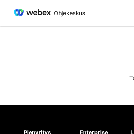
Ohjekeskus
T
Pienyritys
Enterprise
L