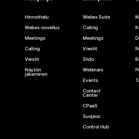
Hinnoittelu
Webex Suite
K
Webex-sovellus
Calling
K
Meetings
Meetings
D
Calling
Viestit
R
Viestit
Slido
B
Näytön
Webinars
P
jakaminen
Events
T
Contact
Center
CPaaS
Suojaus
Control Hub