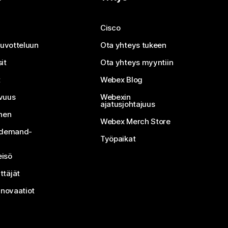
Cisco
neuvotteluun
Ota yhteys tukeen
it
Ota yhteys myyntiin
t
Webex Blog
vuus
Webexin
ajatusjohtajuus
inen
Webex Merch Store
n-demand-
Työpaikat
isö
ttäjät
nnovaatiot