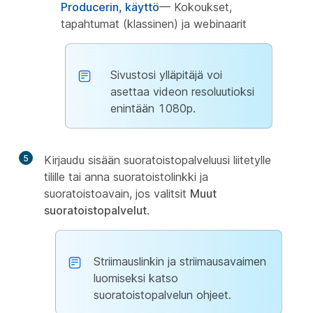
Producerin, käyttö
— Kokoukset,
tapahtumat (klassinen) ja webinaarit
Sivustosi ylläpitäjä voi
asettaa videon resoluutioksi
enintään 1080p.
5
Kirjaudu sisään suoratoistopalveluusi liitetylle
tilille tai anna suoratoistolinkki ja
suoratoistoavain, jos valitsit
Muut
suoratoistopalvelut
.
Striimauslinkin ja striimausavaimen
luomiseksi katso
suoratoistopalvelun ohjeet.