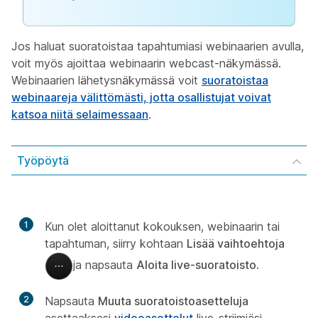
Jos haluat suoratoistaa tapahtumiasi webinaarien avulla,
voit myös ajoittaa webinaarin webcast-näkymässä.
Webinaarien lähetysnäkymässä voit
suoratoistaa
webinaareja välittömästi, jotta osallistujat voivat
katsoa niitä selaimessaan
.
Työpöytä
1
Kun olet aloittanut kokouksen, webinaarin tai
tapahtuman, siirry kohtaan
Lisää vaihtoehtoja
ja napsauta
Aloita live-suoratoisto
.
2
Napsauta
Muuta suoratoistoasetteluja