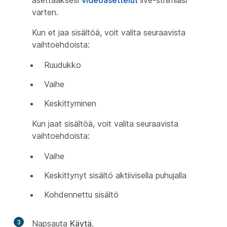
asettaaksesi
videoasettelut
live-striimiäsi
varten.
Kun et jaa sisältöä, voit valita seuraavista
vaihtoehdoista:
Ruudukko
Vaihe
Keskittyminen
Kun jaat sisältöä, voit valita seuraavista
vaihtoehdoista:
Vaihe
Keskittynyt sisältö aktiivisella puhujalla
Kohdennettu sisältö
3
Napsauta
Käytä
.