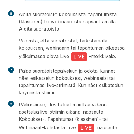
6
Aloita suoratoisto kokouksista, tapahtumista
(klassinen) tai webinaareista napsauttamalla
Aloita suoratoisto
.
Vahvista, että suoratoistat, tarkistamalla
kokouksen, webinaarin tai tapahtuman oikeassa
yläkulmassa oleva Live
-merkkivalo.
7
Palaa suoratoistopalveluun ja odota, kunnes
näet esikatselun kokouksesi, webinaarisi tai
tapahtumasi live-striimistä. Kun näet esikatselun,
käynnistä striimi.
8
(Valinnainen) Jos haluat muuttaa videon
asettelua live-striimin aikana, napsauta
Kokoukset-, Tapahtumat (klassinen)- tai
Webinaarit-kohdasta
Live
, napsauta