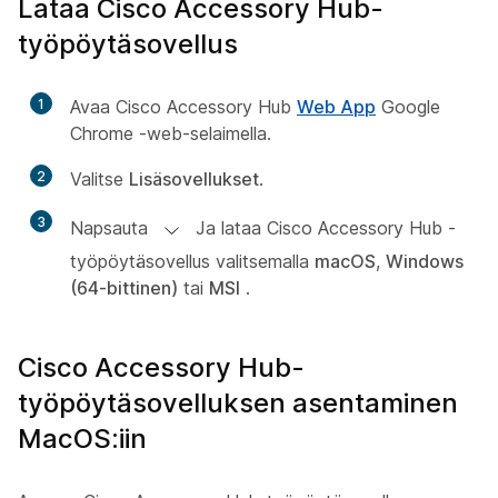
Lataa Cisco Accessory Hub-
työpöytäsovellus
1
Avaa Cisco Accessory Hub
Web App
Google
Chrome -web-selaimella.
2
Valitse
Lisäsovellukset
.
3
Napsauta
Ja lataa Cisco Accessory Hub -
työpöytäsovellus valitsemalla
macOS
,
Windows
(64-bittinen)
tai
MSI
.
Cisco Accessory Hub-
työpöytäsovelluksen asentaminen
MacOS:iin