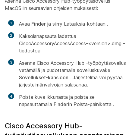
Asenna Cisco Accessory Hub-työpöytäsovellus
MacOS:iin seuraavien ohjeiden mukaisesti:
1
Avaa
Finder
ja siirry Latauksia-kohtaan
.
2
Kaksoisnapsauta ladattua
CiscoAccessoryAccessAccess-<version>.dmg -
tiedostoa.
3
Asenna Cisco Accessory Hub -työpöytäsovellus
vetämällä ja pudottamalla sovelluskuvake
Sovellukset-kansioon
. Järjestelmä voi pyytää
järjestelmänvalvojan salasanaa.
4
Poista kuva ikkunasta ja poista se
napsauttamalla
Finderin
Poista-painiketta
.
Cisco Accessory Hub-