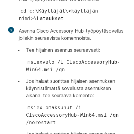
cd c:\Käyttäjät\<käyttäjän
nimi>\Lataukset
3
Asenna Cisco Accessory Hub-työpöytäsovellus
jollakin seuraavista komennoista.
Tee hiljainen asennus seuraavasti:
msiexvalo /i CiscoAccessoryHub-
Win64.msi /qn
Jos haluat suorittaa hiljaisen asennuksen
käynnistämättä sovellusta asennuksen
aikana, tee seuraava komento:
msiex omaksunut /i
CiscoAccessoryHub-Win64.msi /qn
/norestart