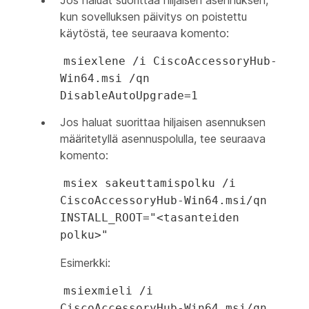
Jos haluat suorittaa hiljaisen asennuksen,
kun sovelluksen päivitys on poistettu
käytöstä, tee seuraava komento:
msiexlene /i CiscoAccessoryHub-
Win64.msi /qn
DisableAutoUpgrade=1
Jos haluat suorittaa hiljaisen asennuksen
määritetyllä asennuspolulla, tee seuraava
komento:
msiex sakeuttamispolku /i
CiscoAccessoryHub-Win64.msi/qn
INSTALL_ROOT="<tasanteiden
polku>"
Esimerkki:
msiexmieli /i
CiscoAccessoryHub-Win64.msi/qn