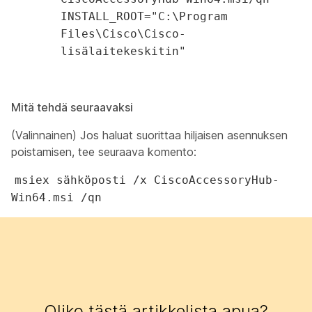
INSTALL_ROOT="C:\Program
Files\Cisco\Cisco-
lisälaitekeskitin"
Mitä tehdä seuraavaksi
(Valinnainen) Jos haluat suorittaa hiljaisen asennuksen
poistamisen, tee seuraava komento:
msiex sähköposti /x CiscoAccessoryHub-
Win64.msi /qn
Oliko tästä artikkelista apua?