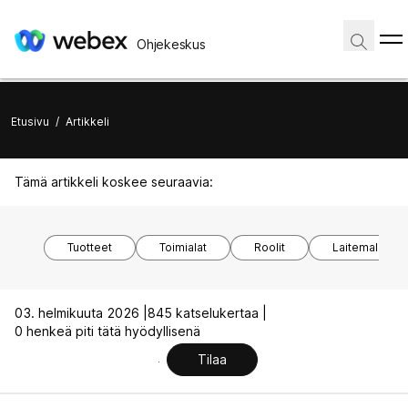
Ohjekeskus
Etusivu
/
Artikkeli
Tämä artikkeli koskee seuraavia:
Tuotteet
Toimialat
Roolit
Laitemallit
03. helmikuuta 2026 |
845 katselukertaa |
0 henkeä piti tätä hyödyllisenä
Tilaa