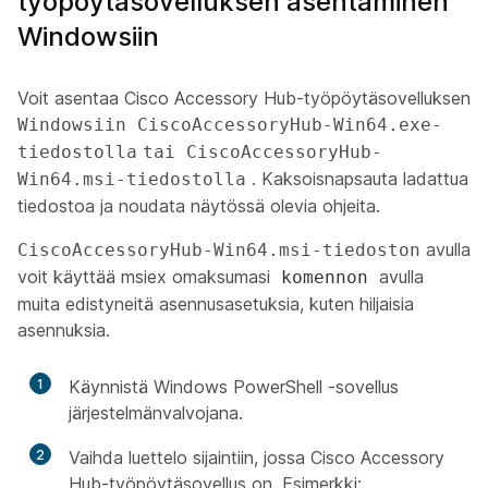
työpöytäsovelluksen asentaminen
Windowsiin
Voit asentaa Cisco Accessory Hub-työpöytäsovelluksen
Windowsiin CiscoAccessoryHub-Win64.exe-
tiedostolla
tai CiscoAccessoryHub-
. Kaksoisnapsauta ladattua
Win64.msi-tiedostolla
tiedostoa ja noudata näytössä olevia ohjeita.
avulla
CiscoAccessoryHub-Win64.msi-tiedoston
voit käyttää msiex omaksumasi
avulla
komennon
muita edistyneitä asennusasetuksia, kuten hiljaisia
asennuksia.
1
Käynnistä Windows PowerShell -sovellus
järjestelmänvalvojana.
2
Vaihda luettelo sijaintiin, jossa Cisco Accessory
Hub-työpöytäsovellus on. Esimerkki: