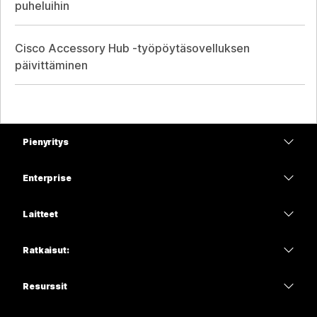
puheluihin
Cisco Accessory Hub -työpöytäsovelluksen
päivittäminen
Pienyritys
Hinnoittelu
Enterprise
Webex-sovellus
Webex Suite
Laitteet
Meetings
Calling
Kuulokkeet
Calling
Ratkaisut:
Meetings
Kamerat
Koulutus
Viestit
Viestit
Resurssit
Desk-sarja
Terveydenhuolto
Näytön jakaminen
Lataukset
Slido