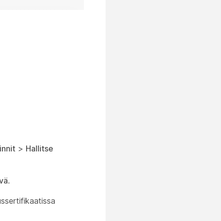
nnit
>
Hallitse
vä
.
ssertifikaatissa