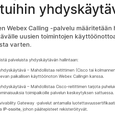
ttuihin yhdyskäytä
en Webex Calling -palvelu määritetään ha
välle uusien toimintojen käyttöönottoa
sta varten.
istä palveluista yhdyskäytävän hallintaan:
 yhdyskäytävä – Mahdollistaa reitittimen (Cisco tai kolmanne
evan paikallisen käyttöönoton Webex Callingin kanssa.
yhdyskäytävä – Mahdollistaa Cisco-reitittimen tarjota puhelu
ominaisuuksia toimipaikoille palvelun keskeytyksen sattuessa.
vivability Gateway -palvelut antamalla luotettavuussertifikaat
ja
IP-osoite
, johon päätepisteet rekisteröityvät.