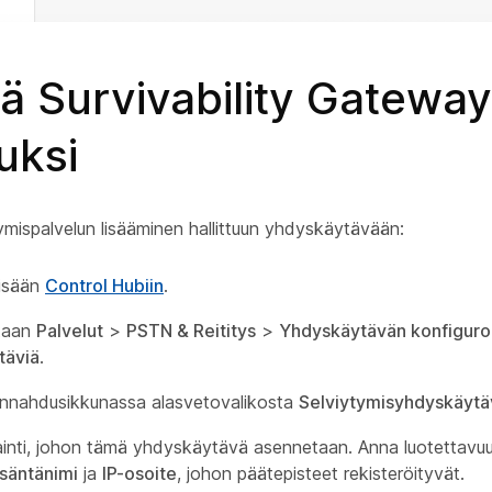
ä Survivability Gateway
uksi
ymispalvelun lisääminen hallittuun yhdyskäytävään:
sisään
Control Hubiin
.
htaan
Palvelut
>
PSTN & Reititys
>
Yhdyskäytävän konfiguroi
täviä
.
onnahdusikkunassa alasvetovalikosta
Selviytymisyhdyskäytä
ijainti, johon tämä yhdyskäytävä asennetaan. Anna luotettavuu
isäntänimi
ja
IP-osoite
, johon päätepisteet rekisteröityvät.