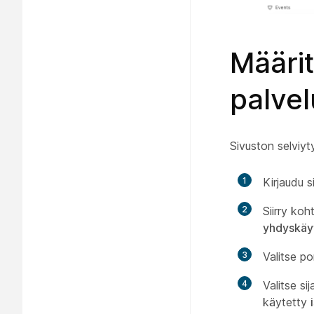
Määrit
palvel
Sivuston selviyt
1
Kirjaudu 
2
Siirry ko
yhdyskäy
3
Valitse p
4
Valitse s
käytetty