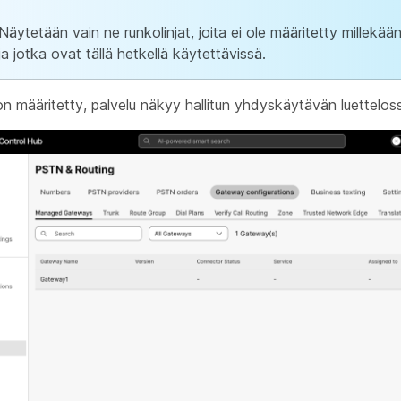
Näytetään vain ne runkolinjat, joita ei ole määritetty millekä
ja jotka ovat tällä hetkellä käytettävissä.
on määritetty, palvelu näkyy hallitun yhdyskäytävän luettelos