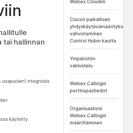
Webex Cloudiin
viin
Ciscon paikallisen
yhdyskäytävämäärityksen
llitulle
vahvistaminen
 tai hallinnan
Control Hubin kautta
Ympäristön
valmistelu
n osapuolen) integroida
Webex Callingin
porttiopastiedot
iden
Organisaatiosi
Webex Callingin
issa käytetty
määrittäminen