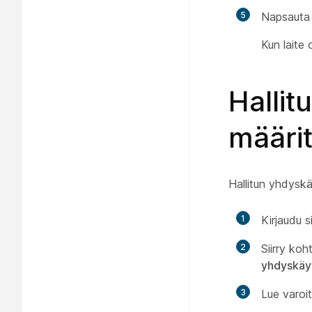
5
Napsaut
Kun laite 
Hallit
määri
Hallitun yhdysk
1
Kirjaudu 
2
Siirry ko
yhdyskäy
3
Lue varoi