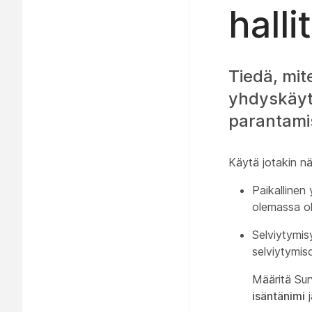
halli
Tiedä, mit
yhdyskäytä
parantami
Käytä jotakin nä
Paikallinen
olemassa ol
Selviytymis
selviytymis
Määritä Sur
isäntänimi