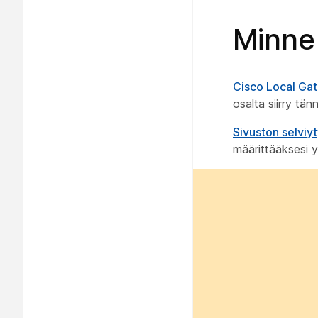
Minne
Cisco Local Gat
osalta siirry tä
Sivuston selvi
määrittääksesi 