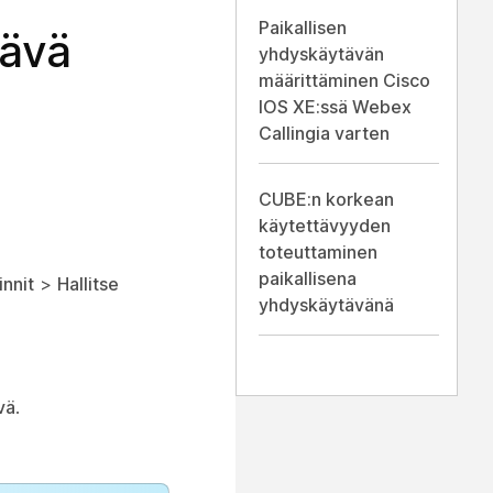
Paikallisen
tävä
yhdyskäytävän
määrittäminen Cisco
IOS XE:ssä Webex
Callingia varten
CUBE:n korkean
käytettävyyden
toteuttaminen
paikallisena
nnit
>
Hallitse
yhdyskäytävänä
vä
.