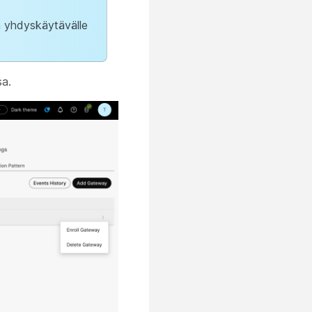
än yhdyskäytävälle
sa.