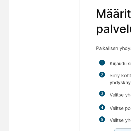
Määrit
palvel
Paikallisen yhd
1
Kirjaudu 
2
Siirry ko
yhdyskäy
3
Valitse y
4
Valitse p
5
Valitse y