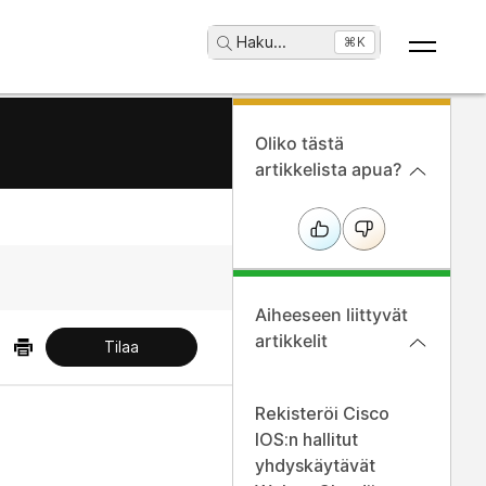
Haku
...
⌘K
Oliko tästä
artikkelista apua?
Aiheeseen liittyvät
artikkelit
Tilaa
Rekisteröi Cisco
IOS:n hallitut
yhdyskäytävät