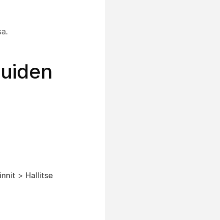
sa.
luiden
nnit
>
Hallitse