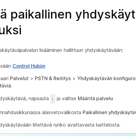
ä paikallinen yhdyskäy
uksi
yskäytäväpalvelun lisääminen hallittuun yhdyskäytävään:
sisään
Control Hubiin
htaan
Palvelut
>
PSTN & Reititys
>
Yhdyskäytävän konfiguroi
täviä
.
hdyskäytävä, napsauta
ja valitse
Määritä palvelu
onnahdusikkunassa alasvetovalikosta
Paikallinen yhdyskäytä
hdyskäytävään liitettävä runko avattavasta luettelosta.