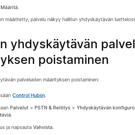
a
Määritä
.
on määritetty, palvelu näkyy hallitun yhdyskäytävän luettelos
un yhdyskäytävän palve
tyksen poistaminen
äytävän palveluiden määrityksen poistaminen:
sisään
Control Hubiin
.
htaan
Palvelut
>
PSTN & Reititys
>
Yhdyskäytävän konfiguroi
täviä
.
tus ja napsauta
Vahvista
.