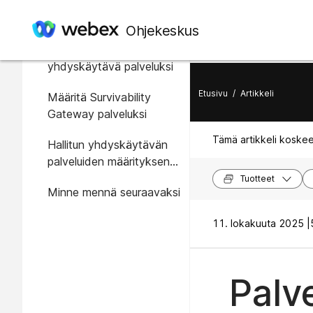
Tässä artikkelissa
Ohjekeskus
Määritä paikallinen
yhdyskäytävä palveluksi
Etusivu
/
Artikkeli
Määritä Survivability
Gateway palveluksi
Tämä artikkeli koskee
Hallitun yhdyskäytävän
palveluiden määrityksen
poistaminen
Tuotteet
Minne mennä seuraavaksi
11. lokakuuta 2025 |
Palv