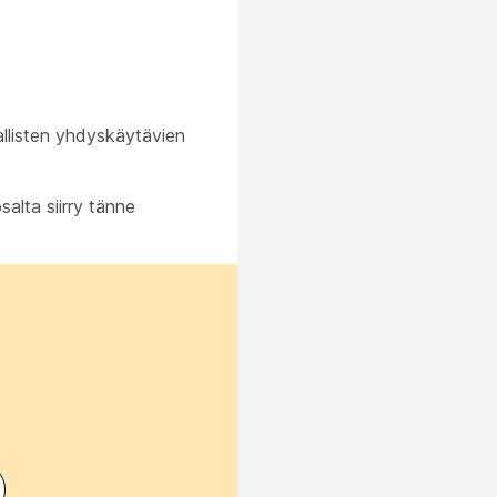
llisten yhdyskäytävien
alta siirry tänne