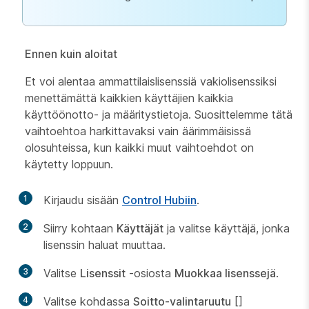
Ennen kuin aloitat
Et voi alentaa ammattilaislisenssiä vakiolisenssiksi
menettämättä kaikkien käyttäjien kaikkia
käyttöönotto- ja määritystietoja. Suosittelemme tätä
vaihtoehtoa harkittavaksi vain äärimmäisissä
olosuhteissa, kun kaikki muut vaihtoehdot on
käytetty loppuun.
1
Kirjaudu sisään
Control Hubiin
.
2
Siirry kohtaan
Käyttäjät
ja valitse käyttäjä, jonka
lisenssin haluat muuttaa.
3
Valitse
Lisenssit
-osiosta
Muokkaa lisenssejä
.
4
Valitse kohdassa
Soitto
-valintaruutu
[]