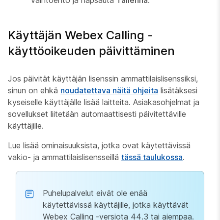
vaihtoehto ja napsauta
Tallenna
.
Käyttäjän Webex Calling -
käyttöoikeuden päivittäminen
Jos päivität käyttäjän lisenssin ammattilaislisenssiksi,
sinun on ehkä
noudatettava näitä ohjeita
lisätäksesi
kyseiselle käyttäjälle lisää laitteita. Asiakasohjelmat ja
sovellukset liitetään automaattisesti päivitettäville
käyttäjille.
Lue lisää ominaisuuksista, jotka ovat käytettävissä
vakio- ja ammattilaislisensseillä
tässä taulukossa
.
Puhelupalvelut eivät ole enää
käytettävissä käyttäjille, jotka käyttävät
Webex Calling -versiota 44.3 tai aiempaa.