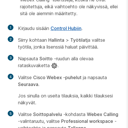
rajoitettuja, eikä vaihtoehto ole näkyvissä, ellei
sitä ole aiemmin määritetty.
1
Kirjaudu sisään
Control Hubiin
.
2
Siirry kohtaan
Hallinta
>
Työtilat
ja valitse
työtila, jonka lisenssiä haluat päivittää.
3
Napsauta
Soitto
-ruudun alla olevaa
rataskuvaketta
.
4
Valitse
Cisco Webex -puhelut
ja napsauta
Seuraava
.
Jos sinulla on useita tilauksia, kaikki tilauksesi
näkyvät.
5
Valitse
Soittopalvelu
-kohdasta
Webex Calling
-valintaruutu, valitse
Professional workspace
-