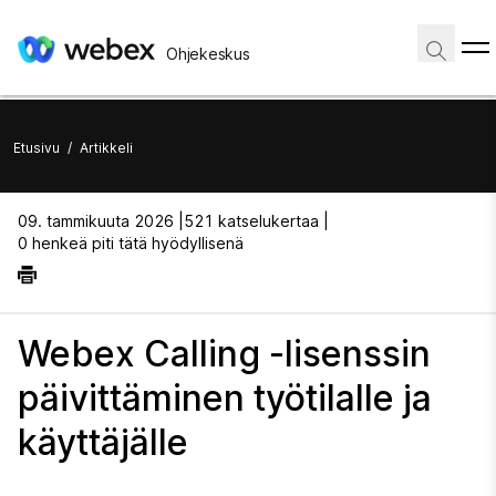
Ohjekeskus
Etusivu
/
Artikkeli
09. tammikuuta 2026 |
521 katselukertaa |
0 henkeä piti tätä hyödyllisenä
Webex Calling -lisenssin
päivittäminen työtilalle ja
käyttäjälle