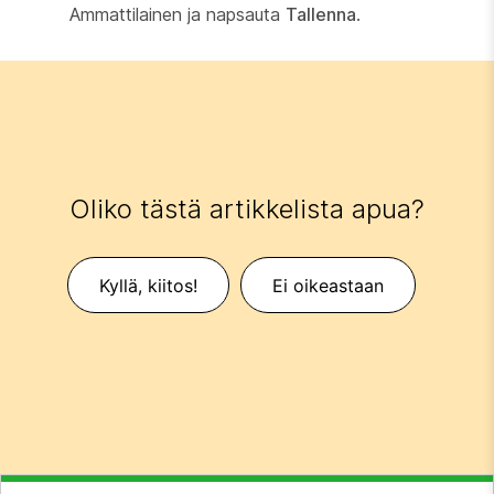
Ammattilainen ja napsauta
Tallenna
.
Oliko tästä artikkelista apua?
Kyllä, kiitos!
Ei oikeastaan