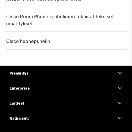
Cisco Room Phone -puhelimen tekniset tekniset
määritykset
Cisco huonepuhelin
Pienyritys
Hinnoittelu
Enterprise
Webex-sovellus
Webex Suite
Laitteet
Meetings
Calling
Kuulokkeet
Calling
Ratkaisut:
Meetings
Kamerat
Koulutus
Viestit