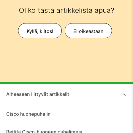
Oliko tästä artikkelista apua?
Kyllä, kiitos!
Ei oikeastaan
Aiheeseen liittyvät artikkelit
Cisco huonepuhelin
Reititä Cisco-huoneen puhelimesi