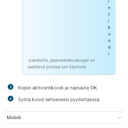
i
n
t
i
k
o
o
d
i
-painiketta, järjestelmänvalvojasi on
saattanut poistaa sen käytöstä.
3
Kopioi aktivointikoodi ja napsauta
OK
.
4
Syötä koodi laitteeseesi pyydettäessä.
Mobiili