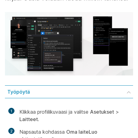
Työpöytä
1
Klikkaa profiilikuvaasi
ja valitse
Asetukset
>
Laitteet
.
2
Napsauta kohdassa
Oma laite
Luo