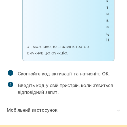
к
т
и
в
а
ц
ії
» , можливо, ваш адміністратор
вимкнув цю функцію.
3
Скопіюйте код активації та натисніть
ОК
.
4
Введіть код у свій пристрій, коли з'явиться
відповідний запит.
Мобільний застосунок