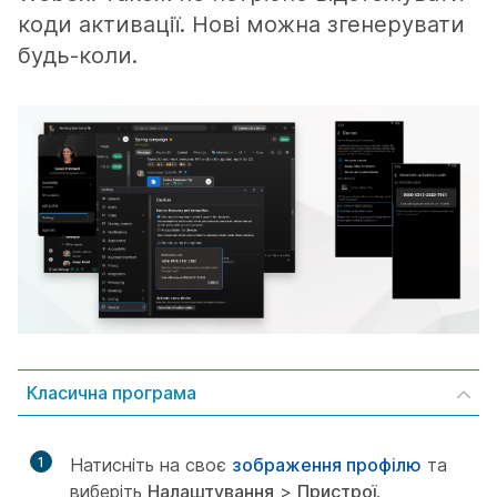
коди активації. Нові можна згенерувати
будь-коли.
Класична програма
1
Натисніть на своє
зображення профілю
та
виберіть
Налаштування
>
Пристрої
.