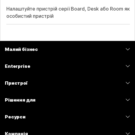
Налаштуйте пристрій серії Board, Desk або Room як
особистий пристрій
Малий бізнес
Тарифи
Enterprise
Програма Webex
Webex Suite
Пристрої
Наради
Calling
Гарнітури
Calling
Рішення для
Наради
Камери
Обмін повідомленнями
Освітні заклади
Обмін повідомленнями
Ресурси
Серія настільних пристроїв
Спільний доступ до екрана
Медичні установи
Slido
Завантаження
Серія Room
Компанія
Державні установи