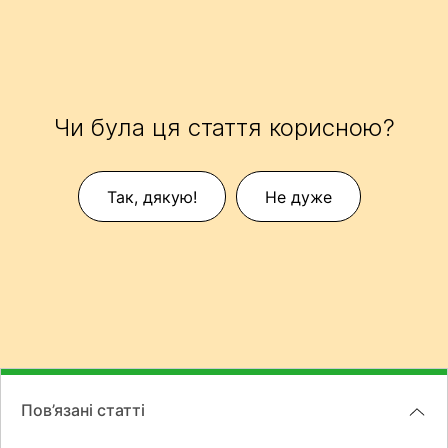
Чи була ця стаття корисною?
Так, дякую!
Не дуже
Пов’язані статті