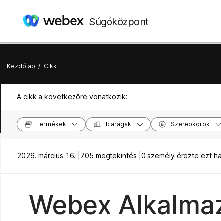
Súgóközpont
Kezdőlap
/
Cikk
A cikk a következőre vonatkozik:
Termékek
Iparágak
Szerepkörök
2026. március 16. |
705 megtekintés |
0 személy érezte ezt h
Webex Alkalmazá