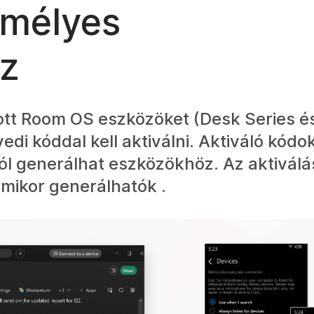
emélyes
ez
tt Room OS eszközöket (Desk Series é
yedi kóddal kell aktiválni. Aktiváló kódo
l generálhat eszközökhöz. Az aktiválá
rmikor generálhatók .