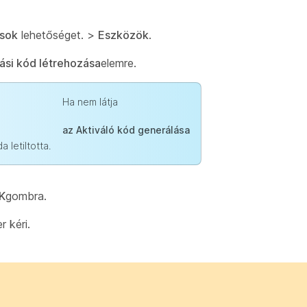
ások
lehetőséget. >
Eszközök
.
lási kód létrehozása
elemre.
Ha nem látja
az Aktiváló kód generálása
 letiltotta.
K
gombra.
 kéri.