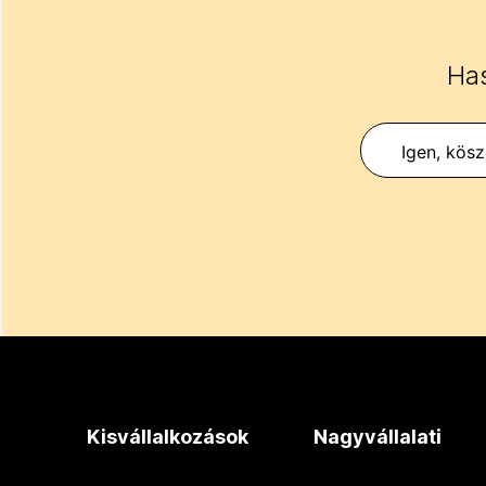
Has
Igen, kös
Kisvállalkozások
Nagyvállalati