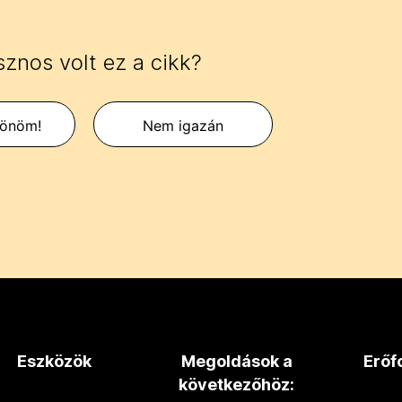
znos volt ez a cikk?
zönöm!
Nem igazán
Eszközök
Megoldások a
Erőf
következőhöz: