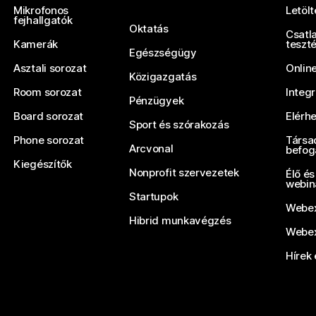
Mikrofonos
Letöl
fejhallgatók
Oktatás
Csatl
Kamerák
teszt
Egészségügy
Asztali sorozat
Onlin
Közigazgatás
Room sorozat
Integ
Pénzügyek
Board sorozat
Elérh
Sport és szórakozás
Phone sorozat
Társa
Arcvonal
befog
Kiegészítők
Nonprofit szervezetek
Élő és
webin
Startupok
Webex
Hibrid munkavégzés
Webex
Hírek 