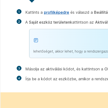
1
Kattints a
profilképedre
és válaszd a
Beállít
2
A
Saját eszköz területen
kattintson az
Aktivá
lehetőséget, akkor lehet, hogy a rendszergazda
3
Másolja az aktiválási kódot, és kattintson a
O
4
Írja be a kódot az eszközbe, amikor a rendszer