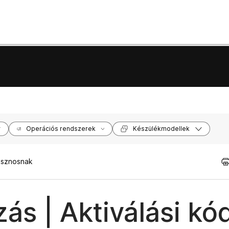
Operációs rendszerek
Készülékmodellek
asznosnak
s | Aktiválási kó