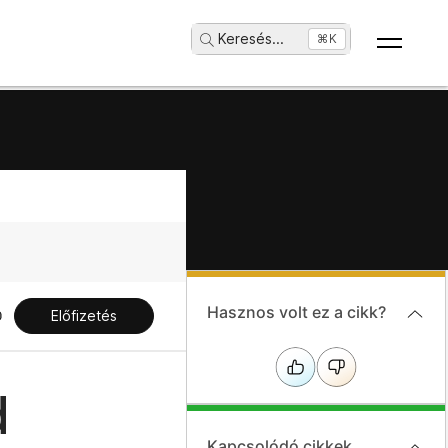
Keresés
...
⌘K
Hasznos volt ez a cikk?
Előfizetés
d
Kapcsolódó cikkek