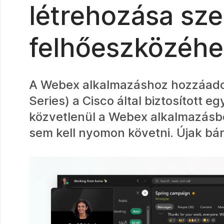
létrehozása sz
felhőeszközéh
A Webex alkalmazáshoz hozzáado
Series) a Cisco által biztosított eg
közvetlenül a Webex alkalmazásbó
sem kell nyomon követni. Újak bá