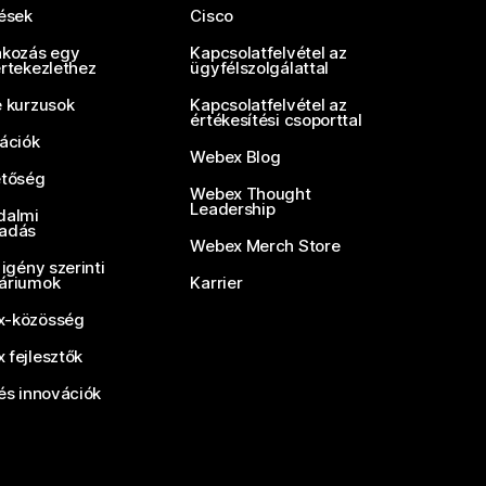
tések
Cisco
akozás egy
Kapcsolatfelvétel az
értekezlethez
ügyfélszolgálattal
e kurzusok
Kapcsolatfelvétel az
értékesítési csoporttal
rációk
Webex Blog
etőség
Webex Thought
Leadership
dalmi
adás
Webex Merch Store
 igény szerinti
áriumok
Karrier
-közösség
 fejlesztők
és innovációk