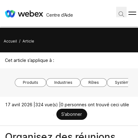
Centre d’Aide
Accueil
/
Article
Cet article s’applique à :
Produits
Industries
Rôles
Système d’ex
17 avril 2026 |
324 vue(s) |
0 personnes ont trouvé ceci utile
S’abonner
Organisez des réunions