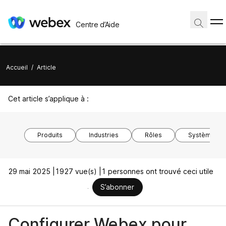
Centre d’Aide
Accueil
/
Article
Cet article s’applique à :
Produits
Industries
Rôles
Système d’ex
29 mai 2025 |
1927 vue(s) |
1 personnes ont trouvé ceci utile
S’abonner
Configurer Webex pour