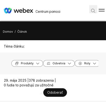
Centrum pomoci
Domov
/
Článok
Téma článku:
Produkty
Odvetvia
Roly
29. mája 2025 |
378 zobrazenia |
0 ľudia to považujú za užitočné
Odoberať