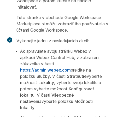
Workspace a potom kliknite na tlačidlo
Inštalovať
.
Túto stránku v obchode Google Workspace
Marketplace si môžu zobraziť iba používatelia s
účtami Google Workspace.
2
Vykonajte jednu z nasledujúcich akcií:
Ak spravujete svoju stránku Webex v
aplikácii Webex Control Hub, v zobrazení
zákazníka v časti
https://admin.webex.com
prejdite na
položku
Služby
. V časti
Stretnutie
vyberte
možnosť
Lokality
, vyberte svoju lokalitu a
potom vyberte možnosť
Konfigurovať
lokalitu
. V časti
Všeobecné
nastavenia
vyberte položku
Možnosti
lokality
.