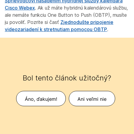
Sprievodcovi nasadením hybridnej služby kalendára
Cisco Webex
. Ak už máte hybridnú kalendárovú službu,
ale nemáte funkciu One Button to Push (OBTP), musíte
ju povoliť. Pozrite si časť
Zjednodušte pripojenie
videozariadení k stretnutiam pomocou OBTP
.
Bol tento článok užitočný?
Áno, ďakujem!
Ani veľmi nie