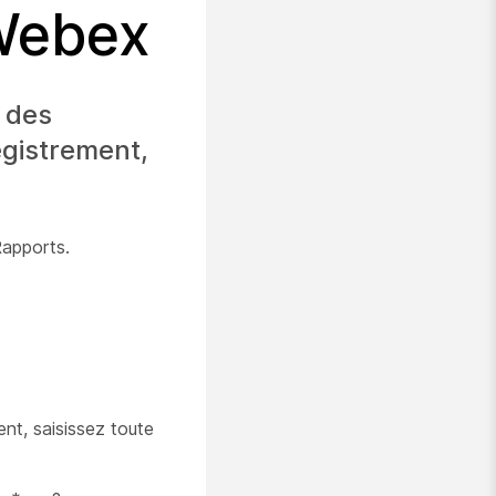
 Webex
n des
egistrement,
apports.
nt, saisissez toute