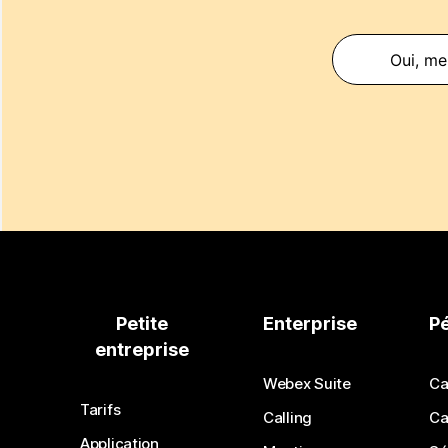
Oui, mer
Petite
Enterprise
P
entreprise
Webex Suite
Ca
Tarifs
Calling
Ca
Application