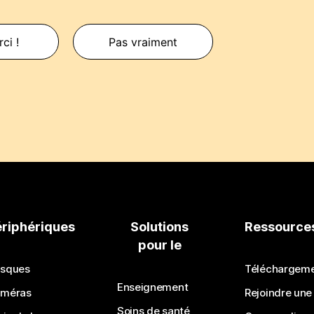
ci !
Pas vraiment
ériphériques
Solutions
Ressource
pour le
sques
Téléchargem
Enseignement
méras
Rejoindre une
Soins de santé