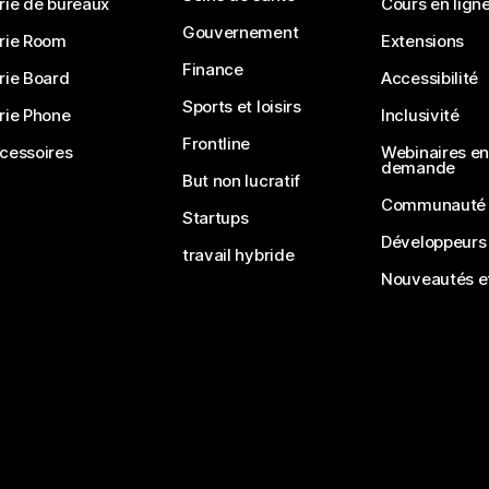
rie de bureaux
Cours en lign
Gouvernement
rie Room
Extensions
Finance
rie Board
Accessibilité
Sports et loisirs
rie Phone
Inclusivité
Frontline
cessoires
Webinaires en 
demande
But non lucratif
Communauté
Startups
Développeurs
travail hybride
Nouveautés et