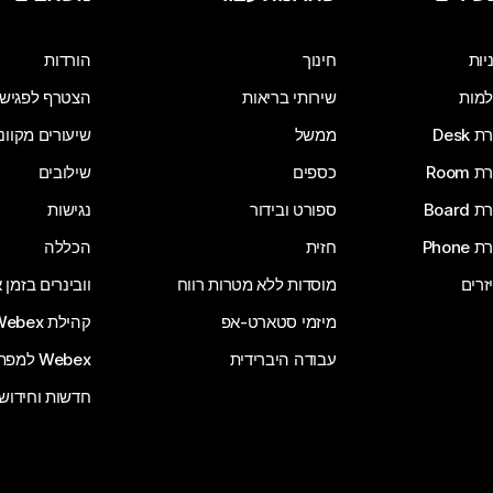
שלח שאלה
יות
חינוך
הורדות
מות
שירותי בריאות
הצטרף לפגיש
Desk
ממשל
שיעורים מקוונ
Room
כספים
שילובים
Board
ספורט ובידור
נגישות
Phone
חזית
הכללה
זרים
מוסדות ללא מטרות רווח
וובינרים בזמן
מיזמי סטארט-אפ
קהילת Webex
עבודה היברידית
Webex למפתחים
חדשות וחידוש