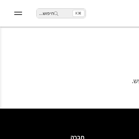
חיפוש
...
⌘K
ש.
חברה