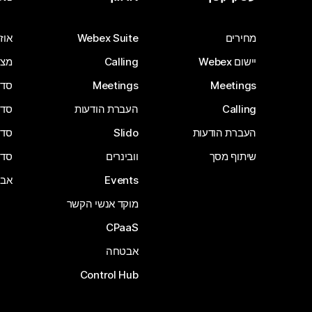
מחירים
Webex Suite
אוזנ
יישום Webex
Calling
מצל
Meetings
Meetings
סדרת 
Calling
העברת הודעות
סדרת 
העברת הודעות
Slido
סדרת 
שיתוף מסך
וובינרים
סדרת 
Events
אבי
מוקד אנשי הקשר
CPaaS
אבטחה
Control Hub