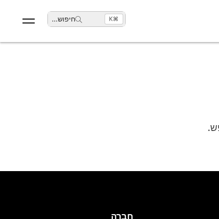
חיפוש
...
⌘K
ש.
חברה