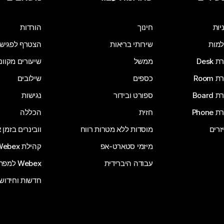
שלח שאלה
יות
חינוך
הורדות
מות
שירותי בריאות
הצטרף לפגיש
Desk
ממשל
שיעורים מקוונ
Room
כספים
שילובים
Board
ספורט ובידור
נגישות
Phone
חזית
הכללה
זרים
מוסדות ללא מטרות רווח
וובינרים בזמן
מיזמי סטארט-אפ
קהילת Webex
עבודה היברידית
Webex למפתחים
חדשות וחידוש