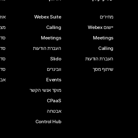
מחירים
Webex Suite
אוזנ
יישום Webex
Calling
מצל
Meetings
Meetings
סדרת 
Calling
העברת הודעות
סדרת 
העברת הודעות
Slido
סדרת 
שיתוף מסך
וובינרים
סדרת 
Events
אבי
מוקד אנשי הקשר
CPaaS
אבטחה
Control Hub