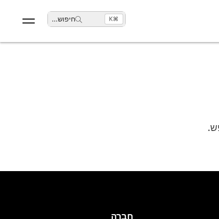
חיפוש
...
⌘K
ש.
חברה