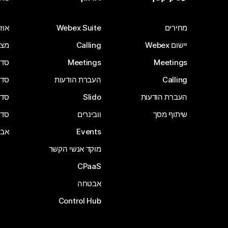
מחירים
Webex Suite
אוזנ
יישום Webex
Calling
מצל
Meetings
Meetings
סדרת 
Calling
העברת הודעות
סדרת 
העברת הודעות
Slido
סדרת 
שיתוף מסך
וובינרים
סדרת 
Events
אבי
מוקד אנשי הקשר
CPaaS
אבטחה
Control Hub