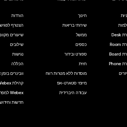
שלח שאלה
יות
חינוך
הורדות
מות
שירותי בריאות
הצטרף לפגיש
Desk
ממשל
שיעורים מקוונ
Room
כספים
שילובים
Board
ספורט ובידור
נגישות
Phone
חזית
הכללה
זרים
מוסדות ללא מטרות רווח
וובינרים בזמן
מיזמי סטארט-אפ
קהילת Webex
עבודה היברידית
Webex למפתחים
חדשות וחידוש