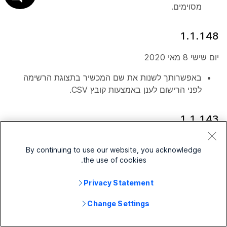
מסוימים.
1.1.148
יום שישי 8 מאי 2020
באפשרותך לשנות את שם המכשיר בתצוגת הרשימה
לפני הרישום לענן באמצעות קובץ CSV.
1.1.143
יום חמישי 28 אפריל 2020
By continuing to use our website, you acknowledge
the use of cookies.
הכלי עודכן כדי לציין CE9.12 כמהדורה המומלצת עבור
Webex Edge for Devices.
Privacy Statement
1.1.139
Change Settings
יום חמישי 27 אפריל 2020