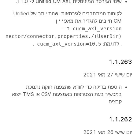
שינוי הגירסה המינימלית Unified CM AXL ל- 11.0.
לקוחות המתחברים לגירסאות ישנות יותר של Unified
CM חייבים להגדיר את
מאפיין
ב
-
cucm_axl_version
(UserDir)/.webexdeviceconnector/connector.properties
. לדוגמה:
.
cucm_axl_version=10.5
1.1.263
יום שישי 27 מאי 2021
הוספת בדיקה כדי לוודא שהצפנה חזקה נתמכת
במכשיר בעת הצטרפות באמצעות CSV או TMS ייצוא
קבצים.
1.1.262
יום שישי 26 מאי 2021