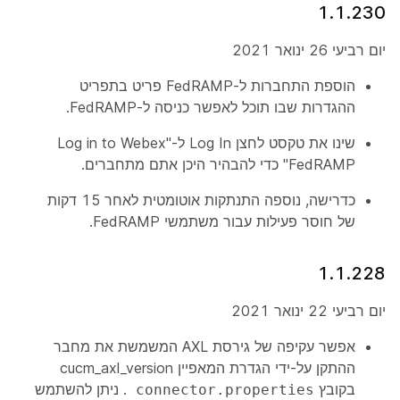
1.1.230
יום רביעי 26 ינואר 2021
הוספת
התחברות ל-FedRAMP
פריט בתפריט
ההגדרות שבו תוכל לאפשר כניסה ל-FedRAMP.
שינו את טקסט לחצן Log In ל-"Log in to Webex
FedRAMP" כדי להבהיר היכן אתם מתחברים.
כדרישה, נוספה התנתקות אוטומטית לאחר 15 דקות
של חוסר פעילות עבור משתמשי FedRAMP.
1.1.228
יום רביעי 22 ינואר 2021
אפשר עקיפה של גירסת AXL המשמשת את מחבר
ההתקן על-ידי הגדרת המאפיין cucm_axl_version
בקובץ
. ניתן להשתמש
connector.properties