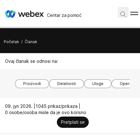
Centar za pomoć
Početak
/
Članak
Ovaj članak se odnosi na:
Proizvodi
Delatnosti
Uloge
Operativni
09. јул 2026. |
1045 prikaz/prikaza |
0 osobe/osoba misle da je ovo korisno
Pretplati se