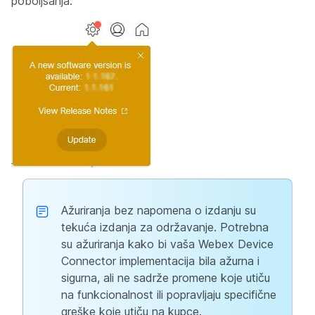
poboljšanja:
Ažuriranja bez napomena o izdanju su
tekuća izdanja za održavanje. Potrebna
su ažuriranja kako bi vaša Webex Device
Connector implementacija bila ažurna i
sigurna, ali ne sadrže promene koje utiču
na funkcionalnost ili popravljaju specifične
greške koje utiču na kupce.