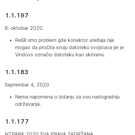
1.1.197
8. oktobar 2020.
Rešili smo problem gde konektor uređaja nije
mogao da pročita svoju datoteku svojstava jer je
Vindovs označio datoteku kao skrivenu.
1.1.183
Septembar 4, 2020
Nema napomena o izdanju za ovu nadogradnju
održavanja.
1.1.177
NTPARK 2020 SVA PRAVA ZADRŽANA