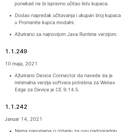
ponekad ne bi ispravno učitao listu kupaca.
Dodao napredak učitavanja i ukupan broj kupaca
u
Promenite kupca
modalni.
Ažurirano sa najnovijom Java Runtime verzijom.
1.1.249
10 maja, 2021
Ažurirano Device Connector da navede da je
minimalna verzija softvera potrebna za Webex
Edge za Device je CE 9.14.5.
1.1.242
Januar 14, 2021
Nema napomena o izdanju za ovu nadogradnju