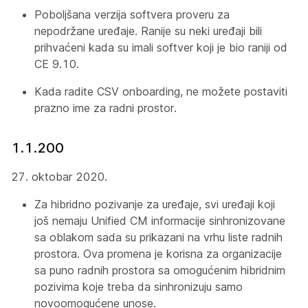
Poboljšana verzija softvera proveru za
nepodržane uređaje. Ranije su neki uređaji bili
prihvaćeni kada su imali softver koji je bio raniji od
CE 9.10.
Kada radite CSV onboarding, ne možete postaviti
prazno ime za radni prostor.
1.1.200
27. oktobar 2020.
Za hibridno pozivanje za uređaje, svi uređaji koji
još nemaju Unified CM informacije sinhronizovane
sa oblakom sada su prikazani na vrhu liste radnih
prostora. Ova promena je korisna za organizacije
sa puno radnih prostora sa omogućenim hibridnim
pozivima koje treba da sinhronizuju samo
novoomogućene unose.