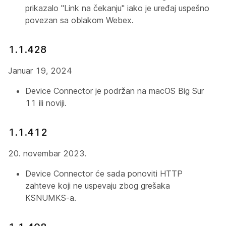
prikazalo "Link na čekanju" iako je uređaj uspešno
povezan sa oblakom Webex.
1.1.428
Januar 19, 2024
Device Connector je podržan na macOS Big Sur
11 ili noviji.
1.1.412
20. novembar 2023.
Device Connector će sada ponoviti HTTP
zahteve koji ne uspevaju zbog grešaka
KSNUMKS-a.