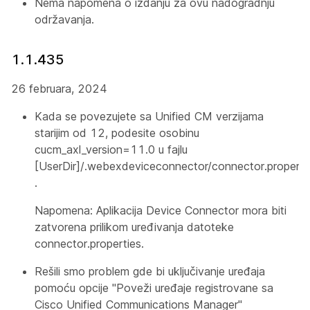
Nema napomena o izdanju za ovu nadogradnju
održavanja.
1.1.435
26 februara, 2024
Kada se povezujete sa Unified CM verzijama
starijim od 12, podesite osobinu
cucm_axl_version=11.0
u fajlu
[UserDir]/.webexdeviceconnector/connector.properti
.
Napomena: Aplikacija Device Connector mora biti
zatvorena prilikom uređivanja datoteke
connector.properties.
Rešili smo problem gde bi uključivanje uređaja
pomoću opcije "Poveži uređaje registrovane sa
Cisco Unified Communications Manager"