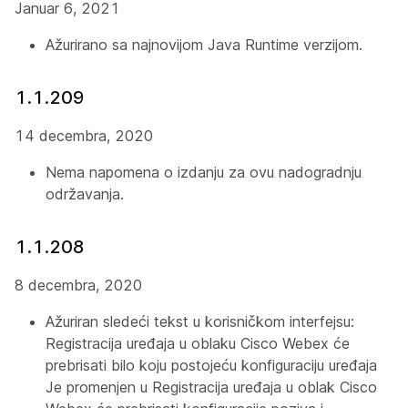
Januar 6, 2021
Ažurirano sa najnovijom Java Runtime verzijom.
1.1.209
14 decembra, 2020
Nema napomena o izdanju za ovu nadogradnju
održavanja.
1.1.208
8 decembra, 2020
Ažuriran sledeći tekst u korisničkom interfejsu:
Registracija uređaja u oblaku Cisco Webex će
prebrisati bilo koju postojeću konfiguraciju uređaja
Je promenjen u
Registracija uređaja u oblak Cisco