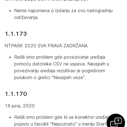
Nema napomena o izdanju za ovu nadogradnju
održavanja.
1.1.173
NTPARK 2020 SVA PRAVA ZADRŽANA
Rešili smo problem gde povezivanje uređaja
pomoću datoteke CSV ne uspeva. Neuspeh u
povezivanju uređaja rezultirao je pogrešnom
porukom o grešci "Neuspeh veze".
1.1.170
16 juna, 2020
Rešili smo problem gde bi se konektor uređaja
pojavio u fascikli "Nepoznato" u meniju Start