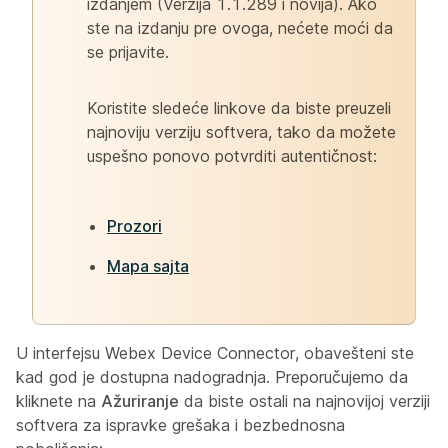
izdanjem (Verzija 1.1.289 i novija). Ako
ste na izdanju pre ovoga, nećete moći da
se prijavite.
Koristite sledeće linkove da biste preuzeli
najnoviju verziju softvera, tako da možete
uspešno ponovo potvrditi autentičnost:
Prozori
Mapa sajta
U interfejsu Webex Device Connector, obavešteni ste
kad god je dostupna nadogradnja. Preporučujemo da
kliknete na
Ažuriranje
da biste ostali na najnovijoj verziji
softvera za ispravke grešaka i bezbednosna