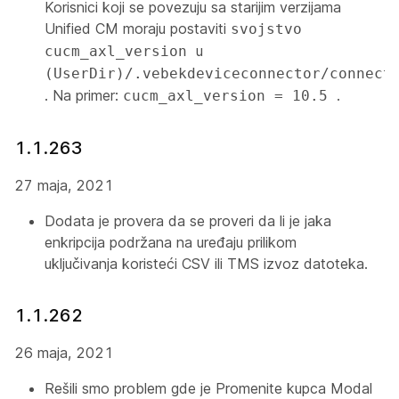
Korisnici koji se povezuju sa starijim verzijama
Unified CM moraju postaviti
svojstvo
u
cucm_axl_version
(UserDir)/.vebekdeviceconnector/connect
. Na primer:
.
cucm_axl_version = 10.5
1.1.263
27 maja, 2021
Dodata je provera da se proveri da li je jaka
enkripcija podržana na uređaju prilikom
uključivanja koristeći CSV ili TMS izvoz datoteka.
1.1.262
26 maja, 2021
Rešili smo problem gde je
Promenite kupca
Modal