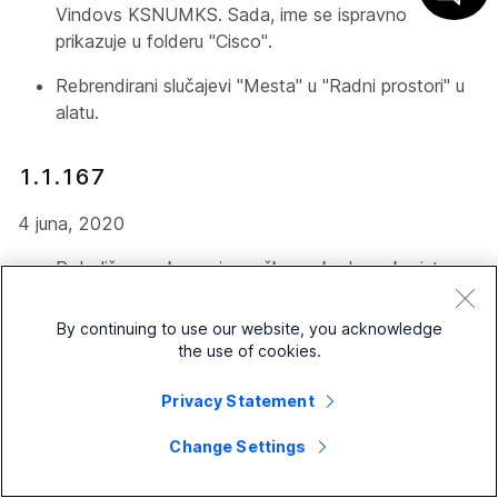
Vindovs KSNUMKS. Sada, ime se ispravno
prikazuje u folderu "Cisco".
Rebrendirani slučajevi "Mesta" u "Radni prostori" u
alatu.
1.1.167
4 juna, 2020
Poboljšano rukovanje greškama kada se koriste
CSV ili TMS pregled izvoznih datoteka.
By continuing to use our website, you acknowledge
the use of cookies.
1.1.166
Privacy Statement
2 juna, 2020
Change Settings
Rešili smo problem gde konektor uređaja nije
uspeo da poveže uređaj Webex Edge ubrzo