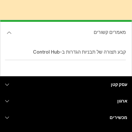
מאמרים קשורים
קבע תצורה של תבניות הגדרות ב-Control Hub
עסק קטן
מחירים
ארגון
יישום Webex
Webex Suite
מכשירים
Meetings
Calling
אוזניות
Calling