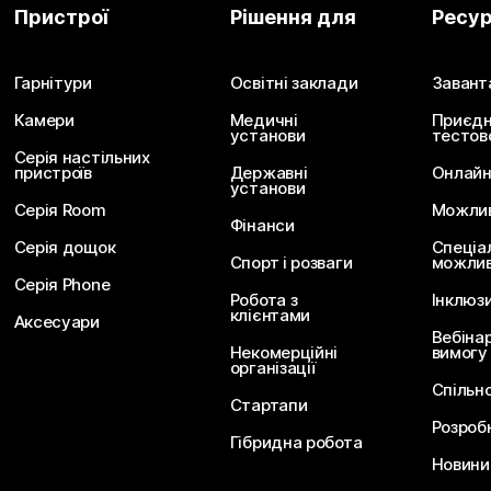
Пристрої
Рішення для
Ресу
Гарнітури
Освітні заклади
Завант
Камери
Медичні
Приєдн
установи
тестов
Серія настільних
пристроїв
Державні
Онлайн
установи
Серія Room
Можливо
Фінанси
Серія дощок
Спеціа
Спорт і розваги
можлив
Серія Phone
Робота з
Інклюз
клієнтами
Аксесуари
Вебіна
Некомерційні
вимогу
організації
Спільн
Стартапи
Розроб
Гібридна робота
Новини 