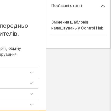
Пов’язані статті
Змінення шаблонів
опередньо
налаштувань у Control Hub
телів.
ічі, обміну
ерування