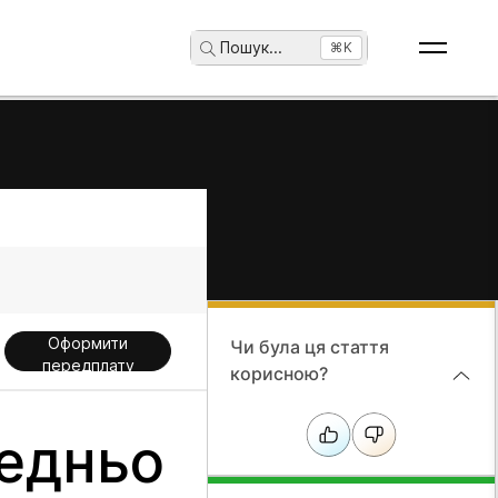
Пошук
...
⌘K
Оформити
Чи була ця стаття
передплату
корисною?
едньо