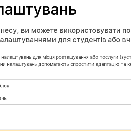
лаштувань
ізнесу, ви можете використовувати п
алаштуваннями для студентів або вчи
 налаштувань для місця розташування або послуги (зустр
лони налаштувань допомагають спростити адаптацію та к
блон
ань