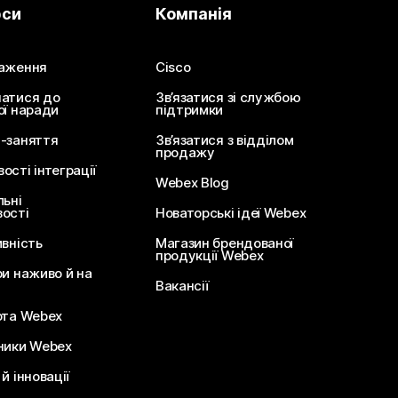
рси
Компанія
аження
Cisco
атися до
Зв’язатися зі службою
ої наради
підтримки
-заняття
Зв’язатися з відділом
продажу
сті інтеграції
Webex Blog
льні
ості
Новаторські ідеї Webex
ивність
Магазин брендованої
продукції Webex
ри наживо й на
Вакансії
ота Webex
ники Webex
й інновації