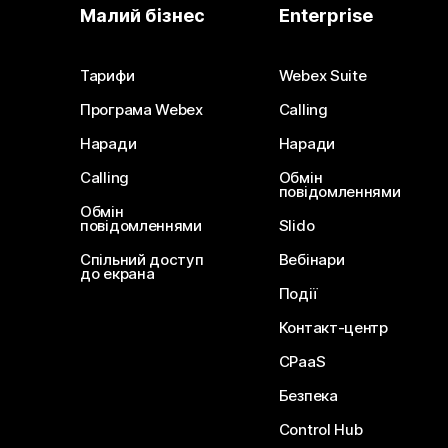
Малий бізнес
Enterprise
Тарифи
Webex Suite
Програма Webex
Calling
Наради
Наради
Calling
Обмін
повідомленнями
Обмін
повідомленнями
Slido
Спільний доступ
Вебінари
до екрана
Події
Контакт-центр
CPaaS
Безпека
Control Hub