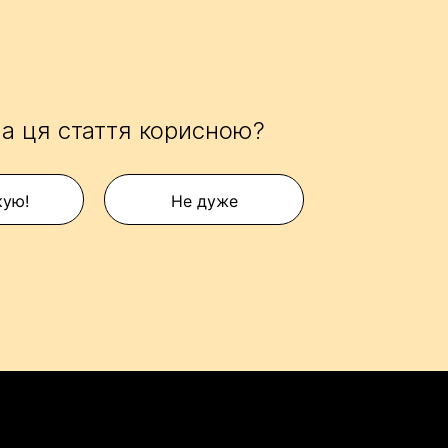
а ця стаття корисною?
кую!
Не дуже