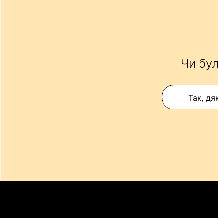
Чи бул
Так, дя