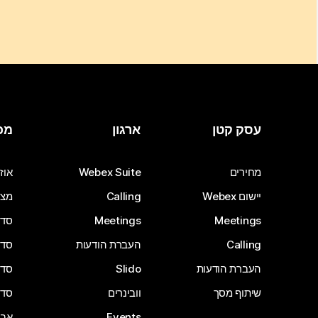
עסק קטן
ארגון
מכ
מחירים
Webex Suite
אוזנ
יישום Webex
Calling
מצל
Meetings
Meetings
סדרת 
Calling
העברת הודעות
סדרת 
העברת הודעות
Slido
סדרת 
שיתוף מסך
וובינרים
סדרת 
Events
אבי