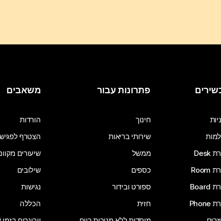
שירים
פתרונות עבור
משאבים
יות
חינוך
הורדות
מות
שירותי בריאות
הצטרף לפגיש
Desk
ממשל
שיעורים מקוונ
Room
כספים
שילובים
Board
ספורט ובידור
נגישות
Phone
חזית
הכללה
זרים
מוסדות ללא מטרות רווח
וובינרים בזמן