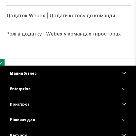
Додаток Webex | Додати когось до команди
Ролі в додатку | Webex у командах і просторах
Малий бізнес
Тарифи
Enterprise
Програма Webex
Webex Suite
Пристрої
Наради
Calling
Гарнітури
Calling
Рішення для
Наради
Камери
Освітні заклади
Обмін повідомленнями
Обмін повідомленнями
Ресурси