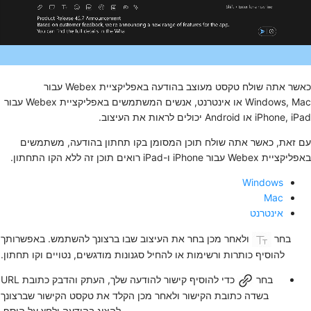
כאשר אתה שולח טקסט מעוצב בהודעה באפליקציית Webex עבור
Windows, Mac או אינטרנט, אנשים המשתמשים באפליקציית Webex עבור
iPhone, iPad או Android יכולים לראות את העיצוב.
עם זאת, כאשר אתה שולח תוכן המסומן בקו תחתון בהודעה, משתמשים
באפליקציית Webex עבור iPhone ו-iPad רואים תוכן זה ללא הקו התחתון.
Windows
Mac
אינטרנט
בחר
ולאחר מכן בחר את העיצוב שבו ברצונך להשתמש. באפשרותך
להוסיף כותרות ורשימות או להחיל סגנונות מודגשים, נטויים וקו תחתון.
בחר
כדי להוסיף קישור להודעה שלך, העתק והדבק כתובת URL
בשדה כתובת הקישור ולאחר מכן הקלד את טקסט הקישור שברצונך
להציג בהודעה ולחץ על
הוסף
.