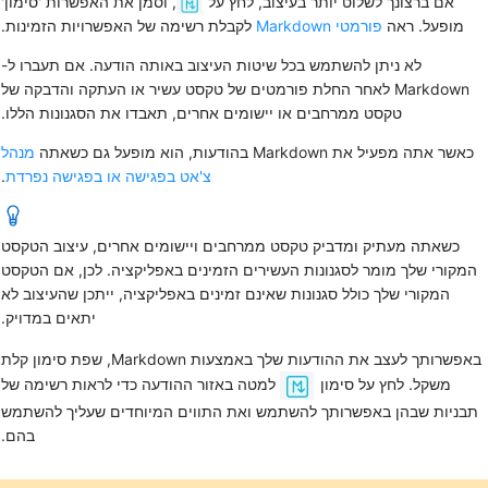
אם ברצונך לשלוט יותר בעיצוב, לחץ על
, וסמן את
האפשרות 'סימון'
מופעל
. ראה
פורמטי Markdown
לקבלת רשימה של האפשרויות הזמינות.
לא ניתן להשתמש בכל שיטות העיצוב באותה הודעה. אם תעברו ל-
Markdown לאחר החלת פורמטים של טקסט עשיר או העתקה והדבקה של
טקסט ממרחבים או יישומים אחרים, תאבדו את הסגנונות הללו.
כאשר אתה מפעיל את Markdown בהודעות, הוא מופעל גם כשאתה
מנהל
צ'אט בפגישה או בפגישה נפרדת
.
כשאתה מעתיק ומדביק טקסט ממרחבים ויישומים אחרים, עיצוב הטקסט
המקורי שלך מומר לסגנונות העשירים הזמינים באפליקציה. לכן, אם הטקסט
המקורי שלך כולל סגנונות שאינם זמינים באפליקציה, ייתכן שהעיצוב לא
יתאים במדויק.
באפשרותך לעצב את ההודעות שלך באמצעות Markdown, שפת סימון קלת
משקל. לחץ על
סימון
למטה באזור ההודעה כדי לראות רשימה של
תבניות שבהן באפשרותך להשתמש ואת התווים המיוחדים שעליך להשתמש
בהם.