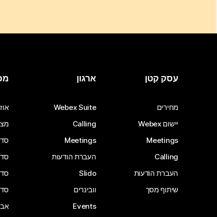
עסק קטן
ארגון
מכ
מחירים
Webex Suite
אוזנ
יישום Webex
Calling
מצל
Meetings
Meetings
סדרת 
Calling
העברת הודעות
סדרת 
העברת הודעות
Slido
סדרת 
שיתוף מסך
וובינרים
סדרת 
Events
אבי