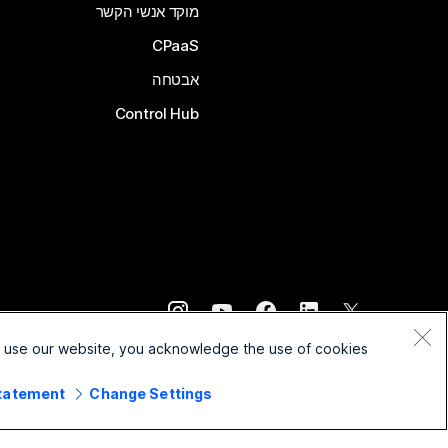
מוקד אנשי הקשר
CPaaS
אבטחה
Control Hub
©
2026
Cisco ו/או החברות המשויכות לה. כל הזכויות שמורות.
o use our website, you acknowledge the use of cookies.
Statement
Change Settings