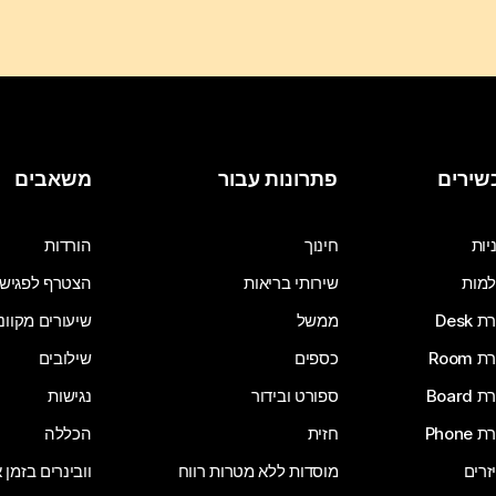
שירים
פתרונות עבור
משאבים
יות
חינוך
הורדות
מות
שירותי בריאות
הצטרף לפגיש
Desk
ממשל
שיעורים מקוונ
Room
כספים
שילובים
Board
ספורט ובידור
נגישות
Phone
חזית
הכללה
זרים
מוסדות ללא מטרות רווח
וובינרים בזמן