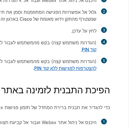
היכנס אל ניהול אתר Webex ועבור אל
> הגדרות
א
2
גלול אל
אפשרויות הפגישה המתוזמנות
וסמן את
תיב
שמצטרף מהתקן וידאו מאומת של Cisco בארגון זה לארח את הפגישות המתוזמנות או את הפגישות
3
לחץ על
עדכן
.
4
(הגדרות משתמש קצה) בקש מהמשתמש לעבור לאתר Webex ול
קוד PIN
.
5
(הגדרות משתמש קצה) בקש מהמשתמש לעבור לבח
להצטרפות לפגישות ללא קוד PIN
.
הפיכת התבנית לזמינה באתר 
כדי להגדיר את תבנית ברירת המחדל של תזמון פגישות Webex:
1
היכנס אל ניהול אתר Webex ועבור אל
קביעת תצו