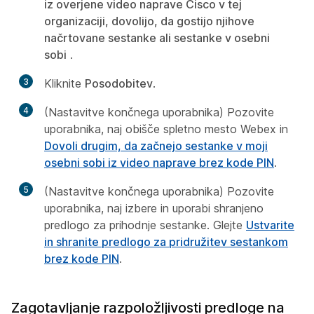
iz overjene video naprave Cisco v tej
organizaciji, dovolijo, da gostijo njihove
načrtovane sestanke ali sestanke v osebni
sobi
.
3
Kliknite
Posodobitev
.
4
(Nastavitve končnega uporabnika) Pozovite
uporabnika, naj obišče spletno mesto Webex in
Dovoli drugim, da začnejo sestanke v moji
osebni sobi iz video naprave brez kode PIN
.
5
(Nastavitve končnega uporabnika) Pozovite
uporabnika, naj izbere in uporabi shranjeno
predlogo za prihodnje sestanke. Glejte
Ustvarite
in shranite predlogo za pridružitev sestankom
brez kode PIN
.
Zagotavljanje razpoložljivosti predloge na