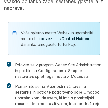
vsakdo bo lahko začel sestanek gostitelja iz
naprave.
Vaše spletno mesto Webex in uporabniki
morajo biti
povezani s Control Hubom
,
da lahko omogočite to funkcijo.
1
Prijavite se v program Webex Site Administration
in pojdite na
Configuration
>
Skupne
nastavitve spletnega mesta
>
Možnosti
.
2
Pomaknite se na
Možnosti načrtovanja
sestanka
in potrdite potrditveno polje
Omogoči
uporabnikom, da vsem, ki imajo gostiteljski
račun na tem mestu ali vsem, ki se pridružujejo