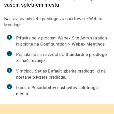
vašem spletnem mestu
Nastavitev privzete predloge za načrtovanje Webex
Meetings:
1
Prijavite se v program Webex Site Administration
in pojdite na
Configuration
>
Webex Meetings
.
2
Pomaknite se navzdol do
Standardne predloge
za načrtovanje
.
3
V stolpcu
Set as Default
izberite predlogo, ki naj
postane privzeta predloga.
4
Izberite
Posodobitev nastavitev spletnega
mesta
.