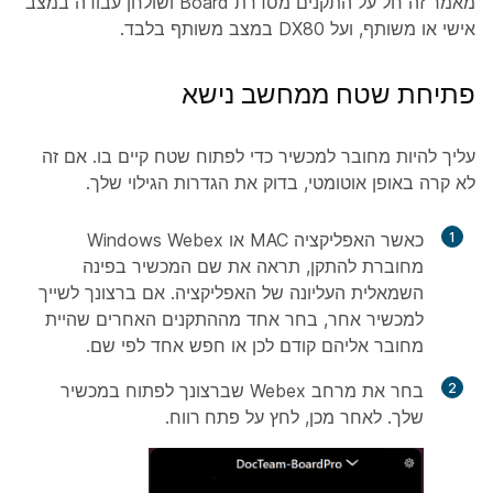
מאמר זה חל על התקנים מסדרת Board ושולחן עבודה במצב
אישי או משותף, ועל DX80 במצב משותף בלבד.
פתיחת שטח ממחשב נישא
עליך להיות מחובר למכשיר כדי לפתוח שטח קיים בו. אם זה
לא קרה באופן אוטומטי, בדוק את הגדרות הגילוי שלך.
1
כאשר האפליקציה MAC או Windows Webex
מחוברת להתקן, תראה את שם המכשיר בפינה
השמאלית העליונה של האפליקציה. אם ברצונך לשייך
למכשיר אחר, בחר אחד מההתקנים האחרים שהיית
מחובר אליהם קודם לכן או חפש אחד לפי שם.
2
בחר את מרחב Webex שברצונך לפתוח במכשיר
שלך. לאחר מכן, לחץ על
פתח רווח
.