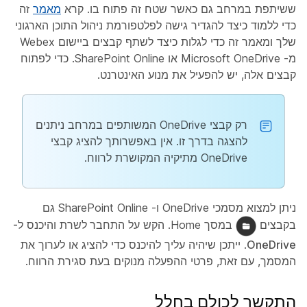
ששיתפת במרחב גם כאשר שטח זה פתוח בו. קרא
מאמר
זה
כדי ללמוד כיצד להגדיר גישה לפלטפורמת ניהול התוכן הארגוני
שלך ומאמר
זה כדי לגלות כיצד לשתף קבצים ביישום Webex
מ- Microsoft OneDrive או SharePoint Online. כדי לפתוח
קבצים אלה, יש להפעיל את
מנוע
האינטרנט.
רק קבצי OneDrive המשותפים במרחב ניתנים
להצגה בדרך זו. אין באפשרותך להציג קבצי
OneDrive מתיקיה המקושרת לרווח.
ניתן למצוא מסמכי OneDrive ו- SharePoint Online גם
בקבצים
במסך Home. הקש על
התחבר לשרת
והיכנס
ל-
OneDrive
. ייתכן שיהיה עליך להיכנס כדי להציג או לערוך את
המסמך, עם זאת, פרטי ההפעלה מנוקים בעת סגירת הרווח.
התקשר לכולם בחלל