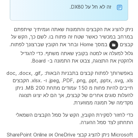
זה לא חל על DX80.
ניתן להציג את הקבצים והתמונות שאתה ועמיתיך שיתפתם
במרחב במכשיר כאשר שטח זה פתוח בו. לשם כך, הקש על
קבצים
במסך Home ובחר את הקובץ שברצונך לפתוח.
גלול למעלה או למטה בקובץ שאתה משתף. כדי להגדיל
ולהקטין את התצוגה, צבוט את התמונה ב- Board.
באפשרותך לפתוח קבצים בתבניות הבאות: .doc, .docx, .gif,
.jpeg, .PDF, .png, .ppt, .pptx, .svg, .xls ו- .xlsx. הקבצים
חייבים להיות פחות מ 150 עמודים מתחת 200 MB. ניתן
להעלות סוגים אחרים של קבצים, אך הם לא יציגו תצוגה
מקדימה של תמונה ממוזערת.
כדי לחזור לסקירת הקובץ, הקש על סמל הקבצים השמאלי
התחתון לצד סמל ההערה.
Microsoft ניתן להציג קבצי OneDrive או SharePoint Online