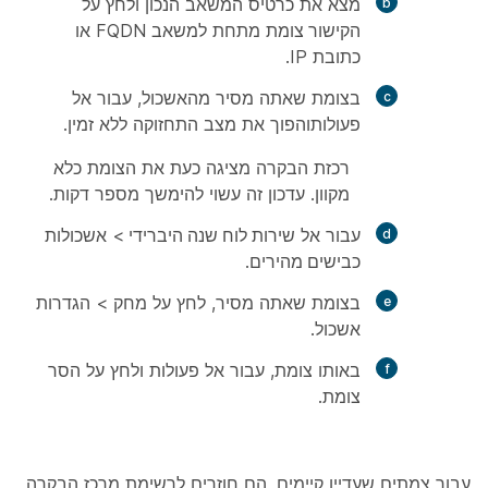
מצא את כרטיס המשאב הנכון ולחץ על
הקישור צומת
מתחת למשאב FQDN או
כתובת IP.
בצומת שאתה מסיר מהאשכול, עבור אל
פעולות
והפוך את מצב התחזוקה ללא זמין.
רכזת הבקרה מציגה כעת את הצומת כלא
מקוון. עדכון זה עשוי להימשך מספר דקות.
עבור אל
שירות לוח שנה היברידי
>
אשכולות
כבישים מהירים
.
בצומת שאתה מסיר, לחץ על
מחק
>
הגדרות
אשכול
.
באותו צומת, עבור אל
פעולות
ולחץ על
הסר
צומת
.
עבור צמתים שעדיין קיימים, הם חוזרים לרשימת מרכז הבקרה