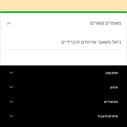
מאמרים קשורים
ניהול משאבי שירותים היברידיים
עסק קטן
מחירים
ארגון
יישום Webex
Webex Suite
מכשירים
Meetings
Calling
אוזניות
Calling
פתרונות עבור
Meetings
מצלמות
חינוך
העברת הודעות