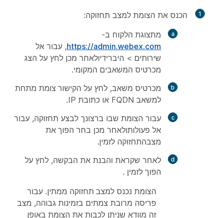
1
הכנס את הצומת למצב תחזוקה:
מתצוגת הלקוח ב-
https://admin.webex.com
, עבור אל
שירותים
>
היברידי
ולאחר מכן לחץ על
הצג
מכרטיס המשאבים המקומי.
מכרטיס משאב, לחץ על
הקישור צומת
מתחת
למשאב FQDN או כתובת IP.
עבור הצומת שבו ברצונך לבצע תחזוקה, עבור
אל
פעולות
ולאחר מכן בחר
הפוך את
מצב
התחזוקה לזמין.
לאחר שקראת והבנת את הבקשה, לחץ על
הפוך לזמין
.
הצומת נכנס
למצב תחזוקה
ממתין. עבור
פריסה מרובת צמתים בזמינות גבוהה, מצב
זה מוודא שניתן לכבות את הצומת באופן