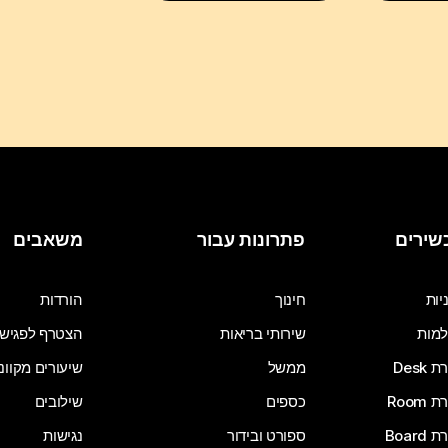
שירים
פתרונות עבור
משאבים
יות
חינוך
הורדות
מות
שירותי בריאות
הצטרף לפגיש
Desk
ממשל
שיעורים מקוונ
Room
כספים
שילובים
Board
ספורט ובידור
נגישות