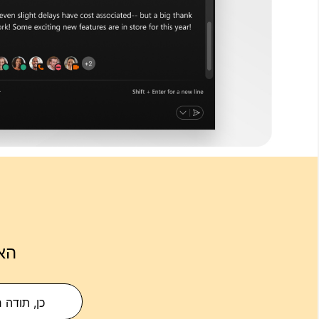
הא
כן, תודה 