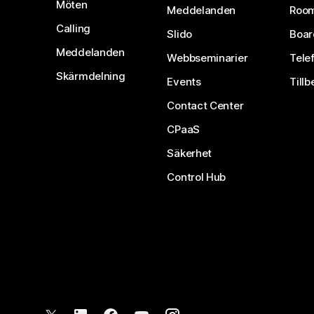
Möten
Meddelanden
Room
Calling
Slido
Boar
Meddelanden
Webbseminarier
Tele
Skärmdelning
Events
Tillb
Contact Center
CPaaS
Säkerhet
Control Hub