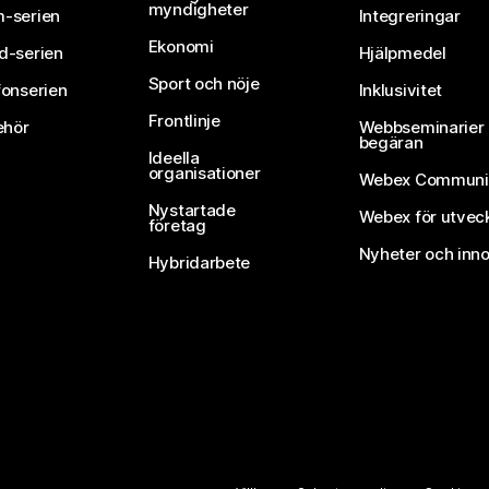
myndigheter
-serien
Integreringar
Ekonomi
d-serien
Hjälpmedel
Sport och nöje
fonserien
Inklusivitet
Frontlinje
ehör
Webbseminarier 
begäran
Ideella
organisationer
Webex Communi
Nystartade
Webex för utvec
företag
Nyheter och inno
Hybridarbete