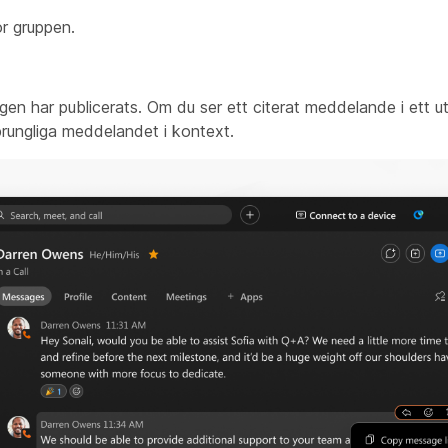
r gruppen.
en har publicerats. Om du ser ett citerat meddelande i ett ut
prungliga meddelandet i kontext.