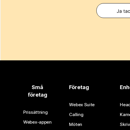
Ja tac
Små
Företag
Enh
företag
Webex Suite
Head
Prissättning
Calling
Kam
Webex-appen
Möten
Skri