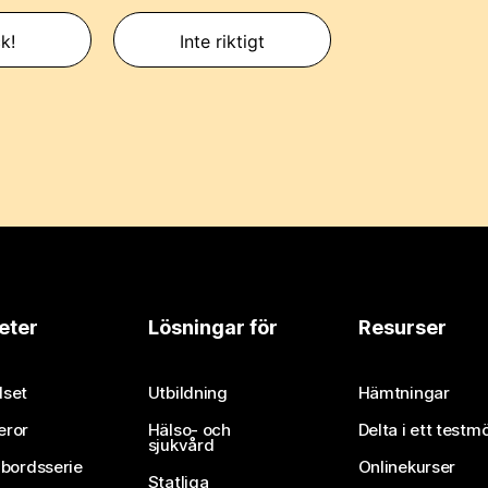
k!
Inte riktigt
eter
Lösningar för
Resurser
set
Utbildning
Hämtningar
eror
Hälso- och
Delta i ett testm
sjukvård
vbordsserie
Onlinekurser
Statliga