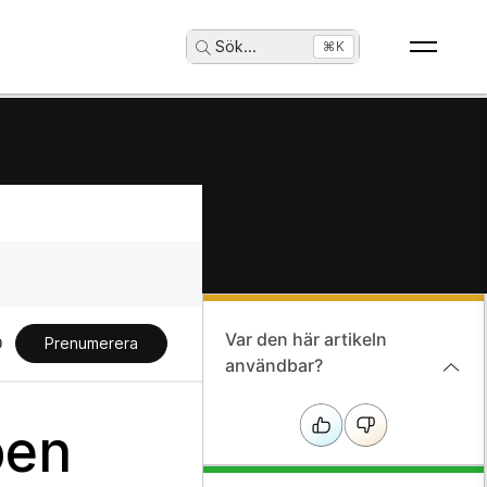
Sök
...
⌘K
Var den här artikeln
Prenumerera
användbar?
pen