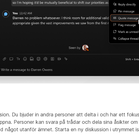
on. Du bjuder in andra personer att delta i och har ett foku
ppna. Personer kan svara på trådar och dela sina åsikter om 
ågot utanför ämnet. Starta en ny diskussion i utrymmet ist