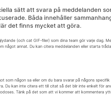
ciella sätt att svara på meddelanden so
okuserade. Båda innehåller sammanhan
är det finns mycket att göra.
glydande (och cat GIF-filer) som dina team gör varje dag. Me
m något annat. Du kan citera meddelanden eller starta trådar 
got som någon sa eller om du bara svarar på någons specifik 
 Du kan inte citera ett till citat så det blir inte enkelt för a
llgodoses. Tänk på det som att vi kommer att kommentera ytter