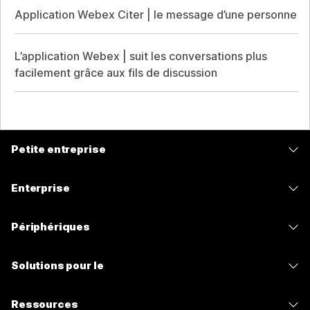
Application Webex Citer | le message d’une personne
L’application Webex | suit les conversations plus
facilement grâce aux fils de discussion
Petite entreprise
Tarifs
Enterprise
Application Webex
Webex Suite
Périphériques
Meetings
Calling
Casques
Calling
Solutions pour le
Meetings
Caméras
Messagerie
Enseignement
Messagerie
Ressources
Série de bureaux