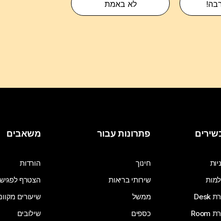
רבה!
לא באמת
שירים
פתרונות עבור
משאבים
יות
חינוך
הורדות
מות
שירותי בריאות
הצטרף לפגיש
Desk
ממשל
שיעורים מקוונ
Room
כספים
שילובים