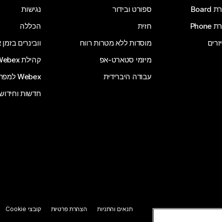
Board
ספורט ובידור
נגישות
Phone
חזית
הכללה
זרים
מוסדות ללא מטרות רווח
וובינרים בזמן
מיזמי סטארט-אפ
קהילת Webex
עבודה היברידית
Webex למפתחים
חדשות וחידוש
תנאים והתניות
הצהרת פרטיות
קובצי Cookie