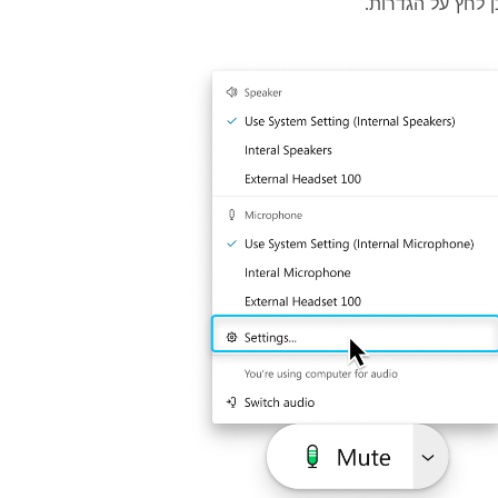
 לחץ על
הגדרות
.