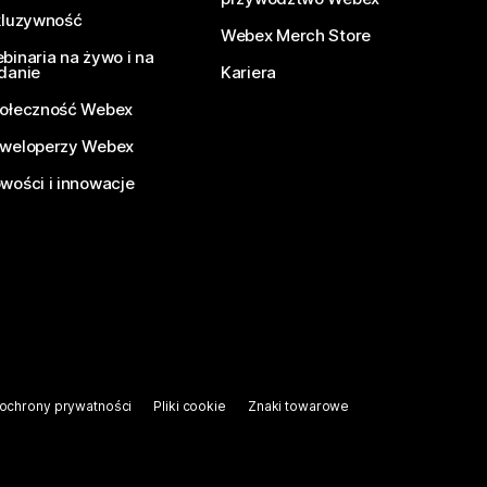
kluzywność
Webex Merch Store
binaria na żywo i na
danie
Kariera
ołeczność Webex
weloperzy Webex
wości i innowacje
ochrony prywatności
Pliki cookie
Znaki towarowe