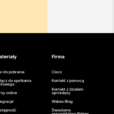
teriały
Firma
iki do pobrania
Cisco
łącz do spotkania
Kontakt z pomocą
stowego
Kontakt z działem
rsy online
sprzedaży
tegracje
Webex Blog
stępność
Świadome
przywództwo Webex