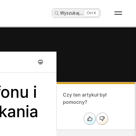
Wyszukaj
...
Ctrl K
onu i
Czy ten artykuł był
pomocny?
kania