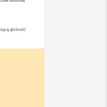
znie dostosuj
eżącą głośność