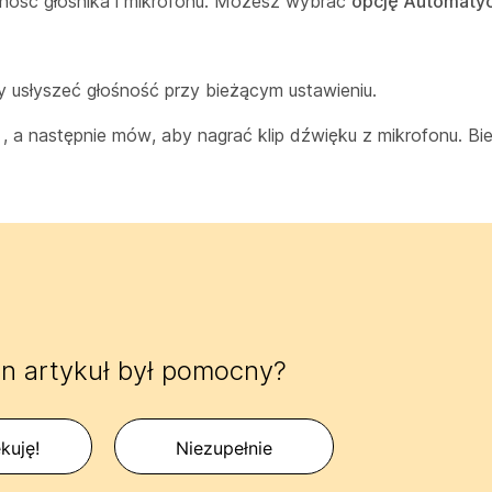
ność głośnika i mikrofonu. Możesz wybrać
opcję Automatyc
y usłyszeć głośność przy bieżącym ustawieniu.
, a następnie
mów, aby nagrać klip dźwięku z mikrofonu. Bi
n artykuł był pomocny?
kuję!
Niezupełnie