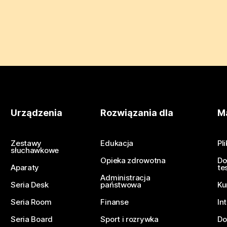
Urządzenia
Rozwiązania dla
Ma
Zestawy
Edukacja
Pl
słuchawkowe
Opieka zdrowotna
Do
Aparaty
te
Administracja
Seria Desk
państwowa
Ku
Seria Room
Finanse
In
Seria Board
Sport i rozrywka
Do