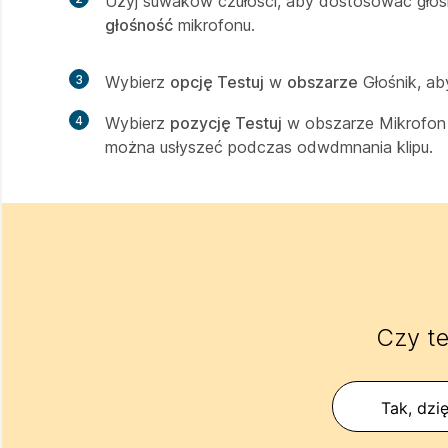
Użyj suwaków czułości, aby dostosować głoś
głośność
mikrofonu.
3
Wybierz
opcję Testuj
w
obszarze
Głośnik, ab
4
Wybierz
pozycję Testuj
w obszarze Mikrofon 
można usłyszeć podczas odwdmnania klipu.
Czy te
Tak, dzię