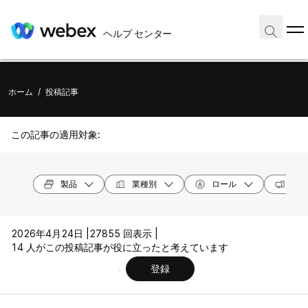
ヘルプ センター
ホーム
/
投稿記事
この記事の適用対象:
製品
業種別
ロール
オペ
2026年4月24日 |
27855 回表示 |
14 人がこの投稿記事が役に立ったと考えています
登録