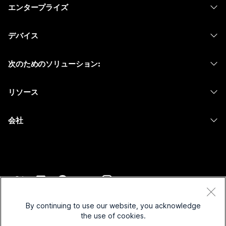
エンタープライズ
Webex アプリ
Webex スイート
デバイス
Meetings
Calling
ヘッドセット
Calling
次のためのソリューション:
Meetings
カメラ
メッセージング
教育
メッセージング
リソース
Desk シリーズ
画面共有
ヘルスケア
Slido
ダウンロード
Room シリーズ
会社
行政
ウェビナー
テストミーティングに参加
Board シリーズ
Cisco
財務
Events
オンラインクラス
Phone シリーズ
サポートへお問い合わせ
スポーツとエンターテインメント
Contact Center
インテグレーション
アクセサリ
セールスに問い合わせ
フロントライン
CPaaS
アクセシビリティ
利用規約
Webex Blog
非営利
セキュリティ
By continuing to use our website, you acknowledge
インクルージョン
プライバシーステートメント
the use of cookies.
Webex ソート リーダーシップ
スタートアップ
Control Hub
クッキー